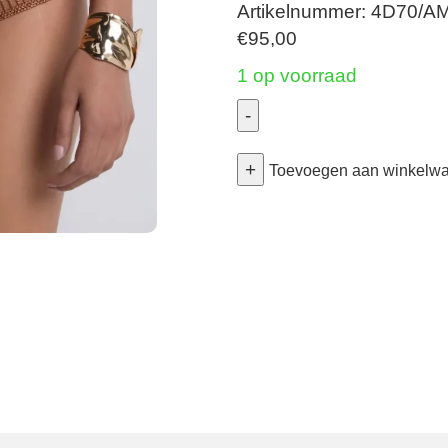
Artikelnummer: 4D70/A
€
95,00
1 op voorraad
-
Stardust
+
Dream
Toevoegen aan winkelw
-
Shorty
-
Amber
Gold
42
aantal