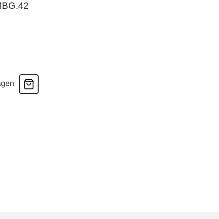
MBG.42
agen