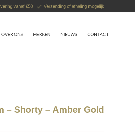
evering vanaf €50
Verzending of afhaling mogelijk
OVER ONS
MERKEN
NIEUWS
CONTACT
m – Shorty – Amber Gold