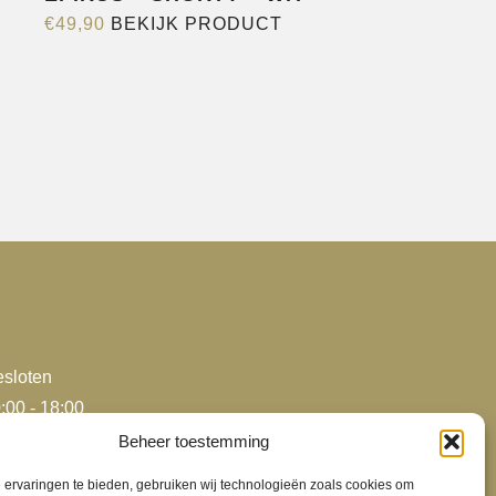
Dit
€
49,90
BEKIJK PRODUCT
product
heeft
meerdere
e
variaties.
Deze
optie
kan
gekozen
worden
op
de
sloten
productpagina
agina
:00 - 18:00
:00 - 18:00
Beheer toestemming
:00 - 18:00
ervaringen te bieden, gebruiken wij technologieën zoals cookies om