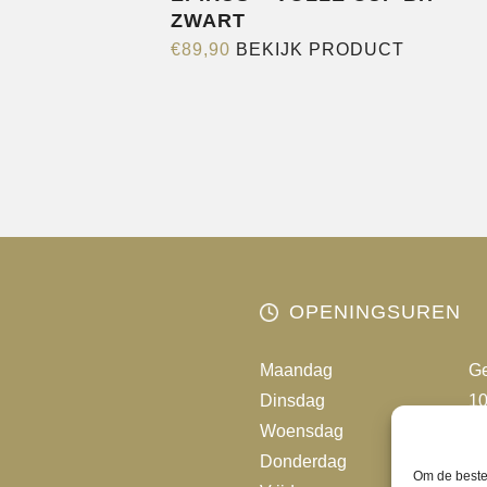
ZWART
Dit
€
89,90
BEKIJK PRODUCT
product
heeft
meerder
variaties.
Deze
optie
kan
gekozen
worden
OPENINGSUREN
op
de
Maandag
Ge
productp
Dinsdag
10
Woensdag
10
Donderdag
10
Om de beste 