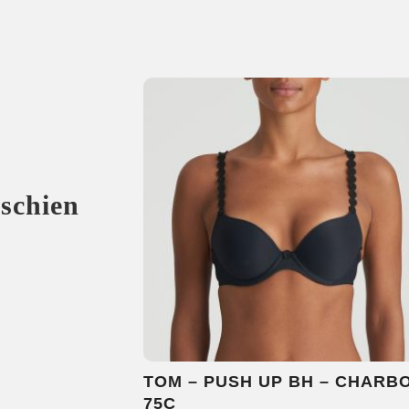
sschien
TOM – PUSH UP BH – CHARB
75C