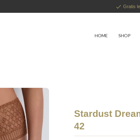
Gratis l
HOME
SHOP
Stardust Drea
42