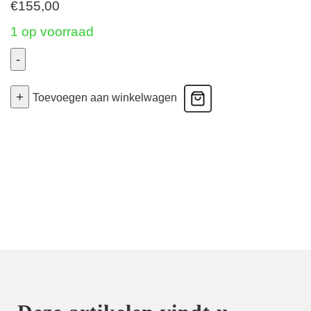
€
155,00
1 op voorraad
-
Stardust
+
Dream
Toevoegen aan winkelwagen
-
Push
Up
Bh
Voorgevormd
-
Amber
Gold
80A
aantal