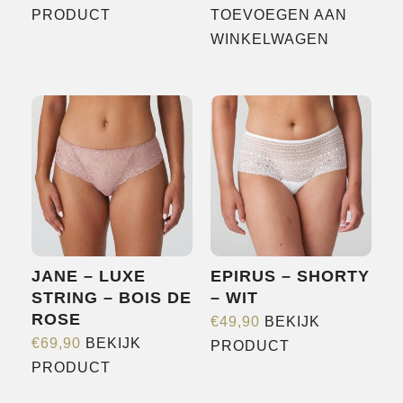
Dit
PRODUCT
TOEVOEGEN AAN
product
WINKELWAGEN
heeft
meerdere
variaties.
Deze
optie
kan
gekozen
worden
op
JANE – LUXE
EPIRUS – SHORTY
de
STRING – BOIS DE
– WIT
productpagina
ROSE
€
49,90
BEKIJK
Dit
€
69,90
BEKIJK
PRODUCT
Dit
product
PRODUCT
product
heeft