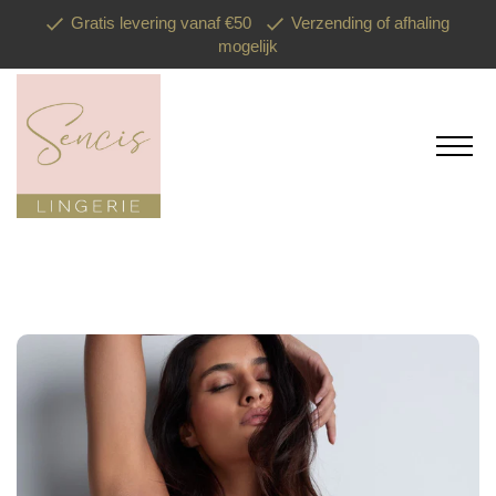
Gratis levering vanaf €50
Verzending of afhaling
mogelijk