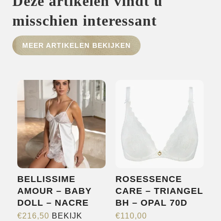
Deze artikelen vindt u
misschien interessant
HOME
MEER ARTIKELEN BEKIJKEN
SHOP
OVER ONS
MERKEN
NIEUWS
CONTACT
BELLISSIME
ROSESSENCE
AMOUR – BABY
CARE – TRIANGEL
DOLL – NACRE
BH – OPAL 70D
€
216,50
BEKIJK
€
110,00