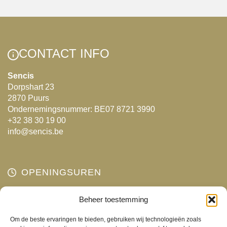
heeft
meerdere
meerdere
variaties.
variaties.
Deze
Deze
optie
CONTACT INFO
optie
kan
kan
gekozen
Sencis
Dorpshart 23
gekozen
worden
2870 Puurs
worden
op
Ondernemingsnummer: BE07 8721 3990
op
de
+32 38 30 19 00
de
productpagina
info@sencis.be
productpagina
OPENINGSUREN
Maandag
Beheer toestemming
Gesloten
Dinsdag
10:00 - 18:00
Om de beste ervaringen te bieden, gebruiken wij technologieën zoals