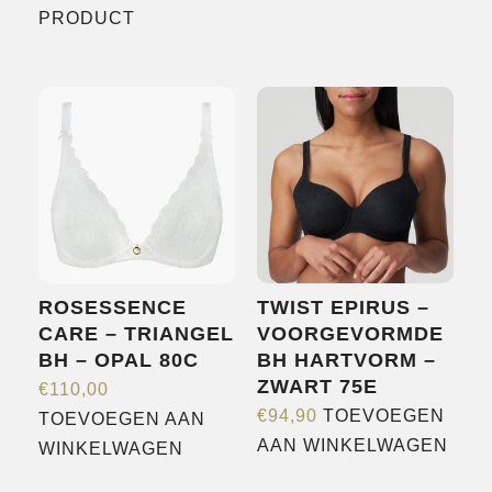
Dit
product
PRODUCT
product
heeft
heeft
meerdere
meerdere
variaties.
variaties.
Deze
Deze
optie
optie
kan
kan
gekozen
gekozen
worden
worden
op
ROSESSENCE
TWIST EPIRUS –
op
de
CARE – TRIANGEL
VOORGEVORMDE
de
productpagina
BH – OPAL 80C
BH HARTVORM –
productpagina
ZWART 75E
€
110,00
€
94,90
TOEVOEGEN
TOEVOEGEN AAN
AAN WINKELWAGEN
WINKELWAGEN