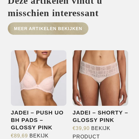
Deze artikelen vindt u
misschien interessant
HOME
MEER ARTIKELEN BEKIJKEN
SHOP
OVER ONS
MERKEN
NIEUWS
CONTACT
JADEI – PUSH UO
JADEI – SHORTY –
BH PADS –
GLOSSY PINK
GLOSSY PINK
€
39,90
BEKIJK
Dit
€
89,69
BEKIJK
PRODUCT