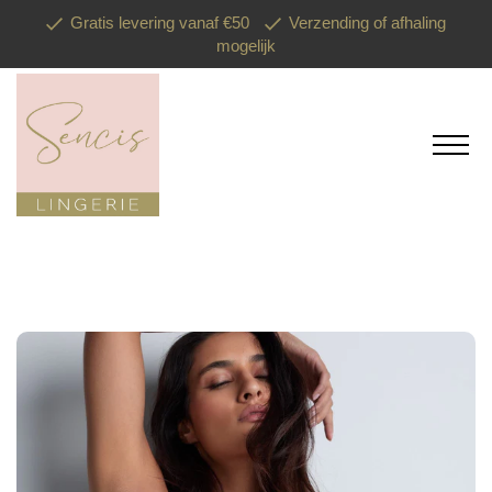
Gratis levering vanaf €50
Verzending of afhaling
mogelijk