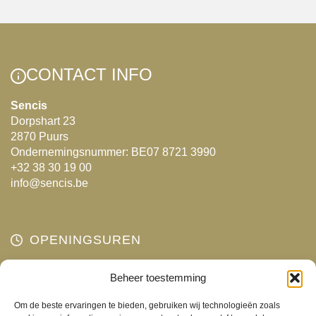
CONTACT INFO
Sencis
Dorpshart 23
2870 Puurs
Ondernemingsnummer: BE07 8721 3990
+32 38 30 19 00
info@sencis.be
OPENINGSUREN
Maandag
Beheer toestemming
Gesloten
Dinsdag
10:00 - 18:00
Om de beste ervaringen te bieden, gebruiken wij technologieën zoals