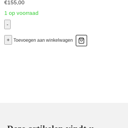
€
155,00
1 op voorraad
-
Stardust
+
Dream
Toevoegen aan winkelwagen
-
Push
Up
Bh
Voorgevormd
-
Amber
Gold
75C
aantal