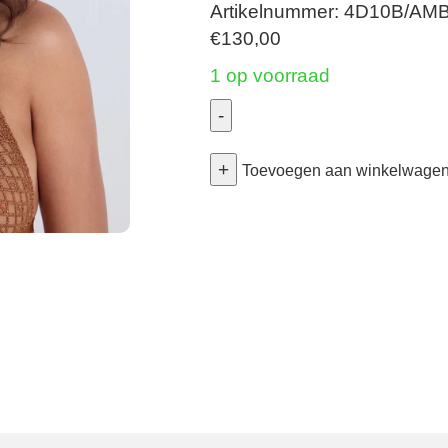
Artikelnummer: 4D10B/AM
€
130,00
1 op voorraad
-
Stardust
+
Dream
Toevoegen aan winkelwage
-
Bralette
-
Amber
Gold
Small
aantal