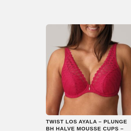
meerde
variatie
Deze
optie
kan
gekoze
worden
op
de
product
TWIST LOS AYALA – PLUNGE
BH HALVE MOUSSE CUPS –