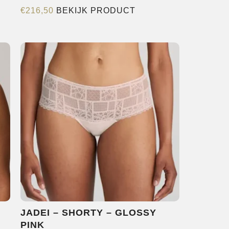
Dit
re
€
216,50
BEKIJK PRODUCT
product
s.
heeft
meerdere
variaties.
Deze
n
optie
kan
gekozen
worden
pagina
op
de
productpagina
JADEI – SHORTY – GLOSSY
PINK