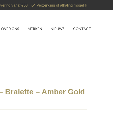
evering vanaf €50
Verzending of afhaling mogelijk
OVER ONS
MERKEN
NIEUWS
CONTACT
– Bralette – Amber Gold