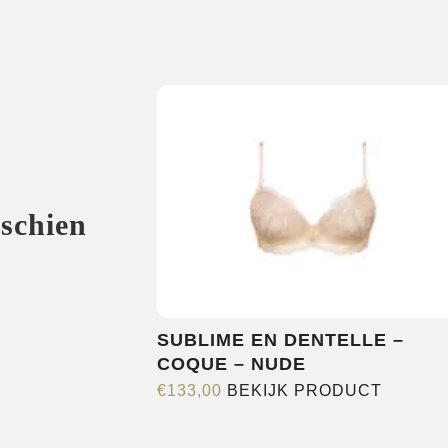
sschien
SUBLIME EN DENTELLE –
COQUE – NUDE
Dit
€
133,00
BEKIJK PRODUCT
product
heeft