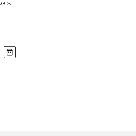
BG.S
n