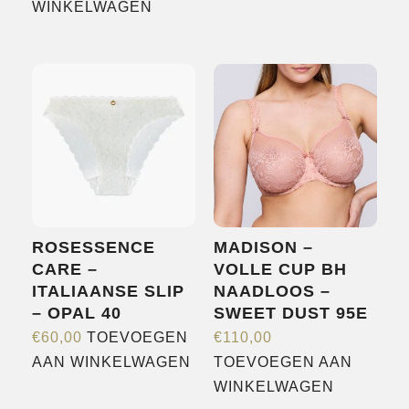
product
WINKELWAGEN
heeft
meerdere
variaties.
Deze
optie
kan
gekozen
worden
op
ROSESSENCE
MADISON –
de
CARE –
VOLLE CUP BH
productpagina
ITALIAANSE SLIP
NAADLOOS –
– OPAL 40
SWEET DUST 95E
€
60,00
TOEVOEGEN
€
110,00
AAN WINKELWAGEN
TOEVOEGEN AAN
WINKELWAGEN