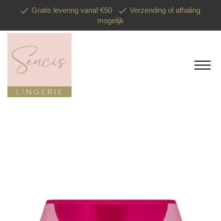
Gratis levering vanaf €50
Verzending of afhaling
mogelijk