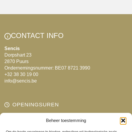
CONTACT INFO
Sencis
Dorpshart 23
2870 Puurs
Ondernemingsnummer: BE07 8721 3990
+32 38 30 19 00
info@sencis.be
OPENINGSUREN
Maandag
Beheer toestemming
Gesloten
Dinsdag
10:00 - 18:00