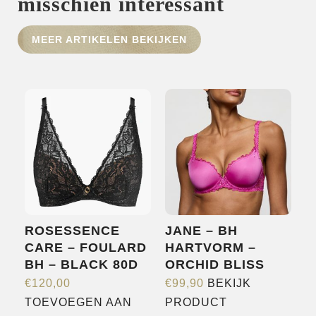
misschien interessant
MEER ARTIKELEN BEKIJKEN
HOME
SHOP
OVER ONS
MERKEN
NIEUWS
CONTACT
ROSESSENCE
JANE – BH
CARE – FOULARD
HARTVORM –
BH – BLACK 80D
ORCHID BLISS
€
120,00
€
99,90
BEKIJK
Dit
TOEVOEGEN AAN
PRODUCT