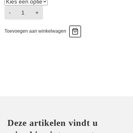
Splendeur
-
+
Soie
-
Toevoegen aan winkelwagen
Hoge
Taille
-
splendeur
soie
aantal
Deze artikelen vindt u