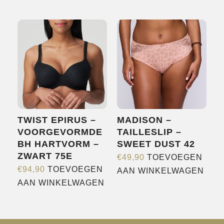
product
heeft
heeft
meerdere
meerdere
variaties.
variaties.
Deze
Deze
optie
optie
kan
kan
gekozen
gekozen
worden
worden
op
TWIST EPIRUS –
MADISON –
op
de
VOORGEVORMDE
TAILLESLIP –
de
productpagina
BH HARTVORM –
SWEET DUST 42
productpagina
ZWART 75E
€
49,90
TOEVOEGEN
€
94,90
TOEVOEGEN
AAN WINKELWAGEN
AAN WINKELWAGEN