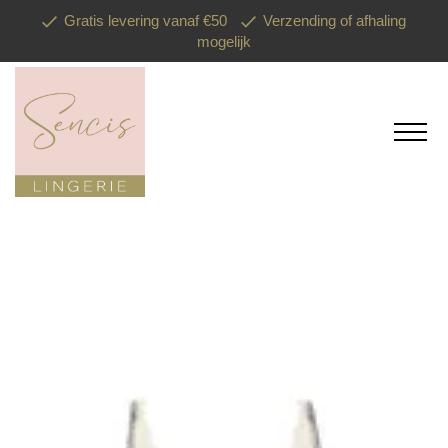
Gratis levering vanaf €50
Verzending of afhaling
mogelijk