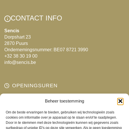
CONTACT INFO
Sencis
Dorpshart 23
2870 Puurs
Ondernemingsnummer: BE07 8721 3990
+32 38 30 19 00
info@sencis.be
OPENINGSUREN
Maandag
Beheer toestemming
Gesloten
Dinsdag
10:00 - 18:00
Om de beste ervaringen te bieden, gebruiken wij technologieën zoals
Woensdag
10:00 - 18:00
cookies om informatie over je apparaat op te slaan en/of te raadplegen.
Door in te stemmen met deze technologieën kunnen wij gegevens zoals
Donderdag
10:00 - 18:00
surfgedrag of unieke ID's op deze site verwerken. Als je geen toestemming