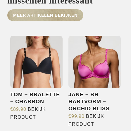
misschien interessant
HOME
MEER ARTIKELEN BEKIJKEN
SHOP
OVER ONS
MERKEN
NIEUWS
CONTACT
TOM – BRALETTE
JANE – BH
– CHARBON
HARTVORM –
ORCHID BLISS
€
89,90
BEKIJK
Dit
€
99,90
BEKIJK
PRODUCT
Dit
product
PRODUCT