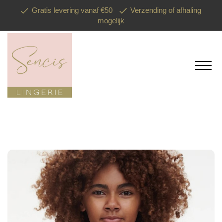
Gratis levering vanaf €50
Verzending of afhaling
mogelijk