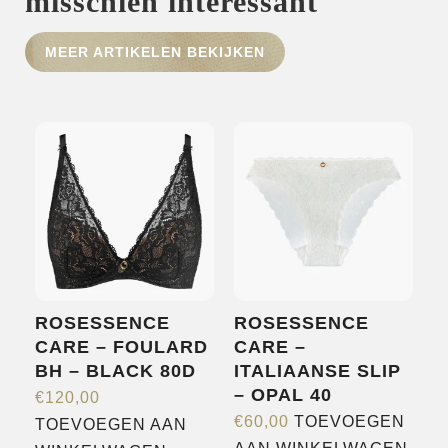
misschien interessant
HOME
MEER ARTIKELEN BEKIJKEN
SHOP
OVER ONS
MERKEN
NIEUWS
CONTACT
ROSESSENCE
ROSESSENCE
CARE – FOULARD
CARE –
BH – BLACK 80D
ITALIAANSE SLIP
– OPAL 40
€
120,00
€
60,00
TOEVOEGEN
TOEVOEGEN AAN