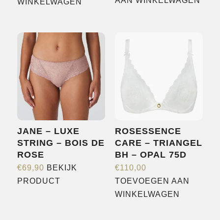
AAN WINKELWAGEN
WINKELWAGEN
JANE – LUXE
ROSESSENCE
STRING – BOIS DE
CARE – TRIANGEL
ROSE
BH – OPAL 75D
€
69,90
BEKIJK
€
110,00
Dit
PRODUCT
TOEVOEGEN AAN
product
WINKELWAGEN
heeft
meerdere