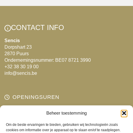
variaties.
Deze
optie
CONTACT INFO
kan
gekozen
Sencis
Dorpshart 23
worden
2870 Puurs
op
Ondernemingsnummer: BE07 8721 3990
de
+32 38 30 19 00
productpagina
info@sencis.be
OPENINGSUREN
Maandag
Beheer toestemming
Gesloten
Dinsdag
10:00 - 18:00
Om de beste ervaringen te bieden, gebruiken wij technologieën zoals
Woensdag
10:00 - 18:00
cookies om informatie over je apparaat op te slaan en/of te raadplegen.