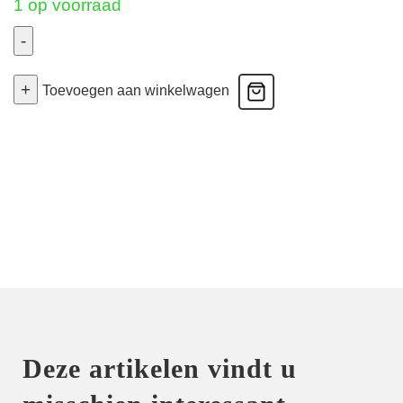
1 op voorraad
-
Spice
+
-
Toevoegen aan winkelwagen
Push
Up
Bh
-
Zwart/Geel
75B
aantal
Deze artikelen vindt u