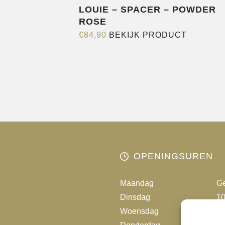
LOUIE – SPACER – POWDER
ROSE
Dit
€
84,90
BEKIJK PRODUCT
product
heeft
meerder
variaties.
Deze
optie
kan
gekozen
worden
OPENINGSUREN
op
de
Maandag
Ge
productp
Dinsdag
10
Woensdag
10