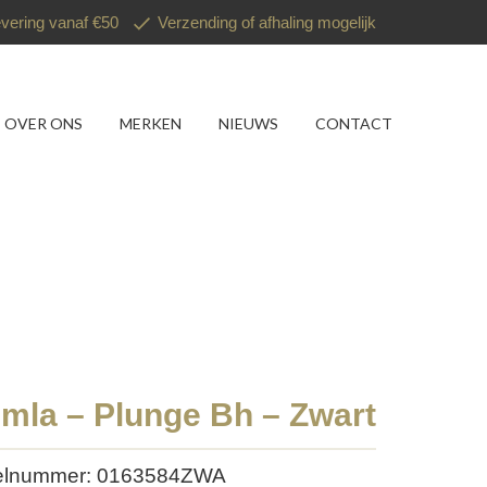
evering vanaf €50
Verzending of afhaling mogelijk
OVER ONS
MERKEN
NIEUWS
CONTACT
imla – Plunge Bh – Zwart
kelnummer: 0163584ZWA