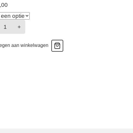
,00
Shimla
+
Plunge
egen aan winkelwagen
Bh
Zwart
antal