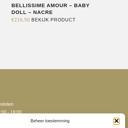
BELLISSIME AMOUR – BABY
DOLL – NACRE
Dit
€
216,50
BEKIJK PRODUCT
product
heeft
e
meerdere
variaties.
Deze
optie
kan
gekozen
worden
op
de
sloten
agina
productpagina
:00 - 18:00
:00 - 18:00
Beheer toestemming