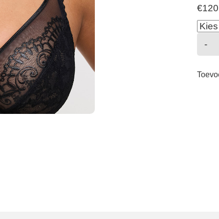
€
120
-
-
Toevo
-
a