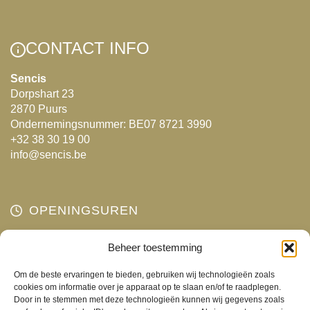
meerdere
variaties.
Deze
CONTACT INFO
optie
kan
Sencis
Dorpshart 23
gekozen
2870 Puurs
worden
Ondernemingsnummer: BE07 8721 3990
op
+32 38 30 19 00
de
info@sencis.be
productpagina
OPENINGSUREN
Maandag
Beheer toestemming
Gesloten
Dinsdag
10:00 - 18:00
Om de beste ervaringen te bieden, gebruiken wij technologieën zoals
Woensdag
10:00 - 18:00
cookies om informatie over je apparaat op te slaan en/of te raadplegen.
Door in te stemmen met deze technologieën kunnen wij gegevens zoals
Donderdag
10:00 - 18:00