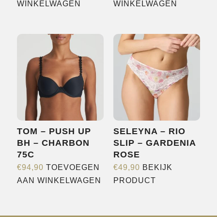
WINKELWAGEN
WINKELWAGEN
TOM – PUSH UP
SELEYNA – RIO
BH – CHARBON
SLIP – GARDENIA
75C
ROSE
€
94,90
TOEVOEGEN
€
49,90
BEKIJK
Dit
AAN WINKELWAGEN
PRODUCT
product
heeft