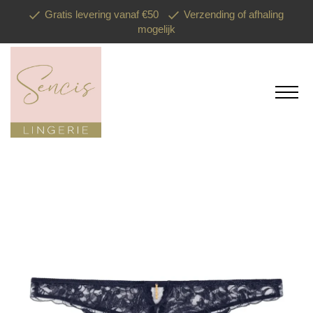
Gratis levering vanaf €50
Verzending of afhaling
mogelijk