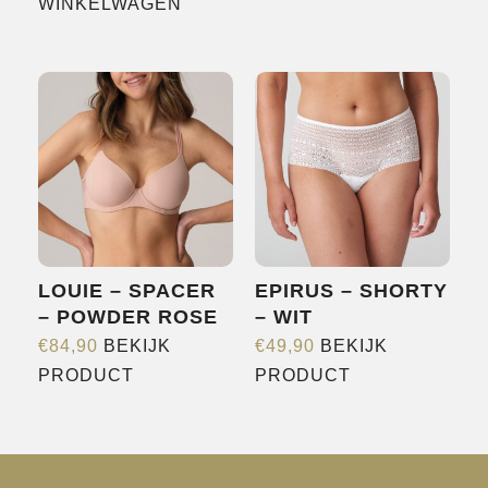
heeft
WINKELWAGEN
meerdere
variaties.
Deze
optie
kan
gekozen
worden
op
de
LOUIE – SPACER
EPIRUS – SHORTY
productpagina
– POWDER ROSE
– WIT
€
84,90
BEKIJK
€
49,90
BEKIJK
Dit
Dit
PRODUCT
PRODUCT
product
product
heeft
heeft
meerdere
meerdere