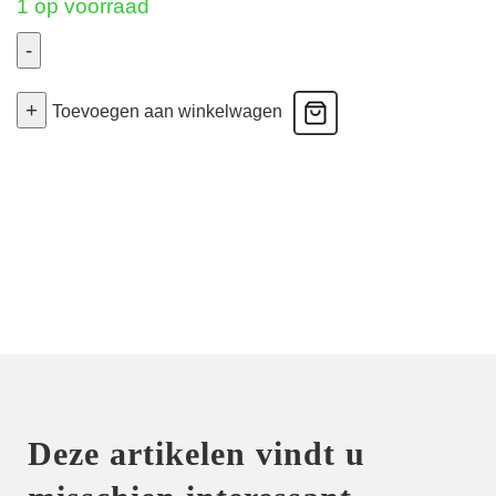
1 op voorraad
-
Sancha
+
-
Toevoegen aan winkelwagen
Voorgevormde
Bh
Hartvorm
-
Zwart
80C
aantal
Deze artikelen vindt u