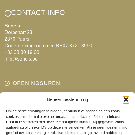
variaties.
variaties.
Deze
Deze
CONTACT INFO
optie
optie
kan
kan
Sencis
Dorpshart 23
gekozen
gekozen
2870 Puurs
worden
worden
Ondernemingsnummer: BE07 8721 3990
op
op
+32 38 30 19 00
de
de
info@sencis.be
productpagina
productpagina
OPENINGSUREN
Maandag
Beheer toestemming
Gesloten
Dinsdag
10:00 - 18:00
Om de beste ervaringen te bieden, gebruiken wij technologieën zoals
Woensdag
10:00 - 18:00
cookies om informatie over je apparaat op te slaan en/of te raadplegen.
Door in te stemmen met deze technologieën kunnen wij gegevens zoals
Donderdag
10:00 - 18:00
surfgedrag of unieke ID's op deze site verwerken. Als je geen toestemming
Vrijdag
10:00 - 18:00
geeft of uw toestemming intrekt, kan dit een nadelige invloed hebben op