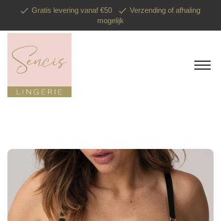
Gratis levering vanaf €50
Verzending of afhaling
mogelijk