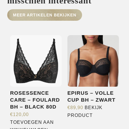
misschien interessant
HOME
MEER ARTIKELEN BEKIJKEN
SHOP
OVER ONS
MERKEN
NIEUWS
CONTACT
ROSESSENCE
EPIRUS – VOLLE
CARE – FOULARD
CUP BH – ZWART
BH – BLACK 80D
€
89,90
BEKIJK
Dit
€
120,00
PRODUCT
product
TOEVOEGEN AAN