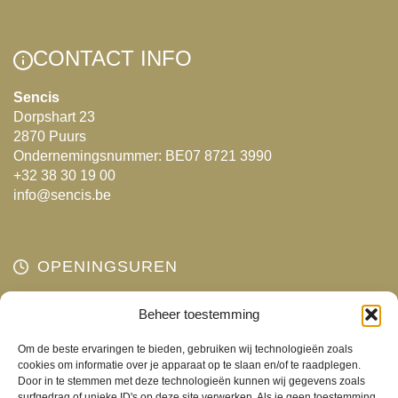
Deze
optie
CONTACT INFO
kan
gekozen
Sencis
Dorpshart 23
worden
2870 Puurs
op
Ondernemingsnummer: BE07 8721 3990
de
+32 38 30 19 00
productpagina
info@sencis.be
OPENINGSUREN
Maandag
Beheer toestemming
Gesloten
Dinsdag
10:00 - 18:00
Om de beste ervaringen te bieden, gebruiken wij technologieën zoals
Woensdag
10:00 - 18:00
cookies om informatie over je apparaat op te slaan en/of te raadplegen.
Door in te stemmen met deze technologieën kunnen wij gegevens zoals
Donderdag
10:00 - 18:00
surfgedrag of unieke ID's op deze site verwerken. Als je geen toestemming