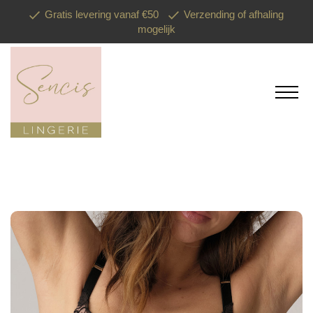
Gratis levering vanaf €50
Verzending of afhaling
mogelijk