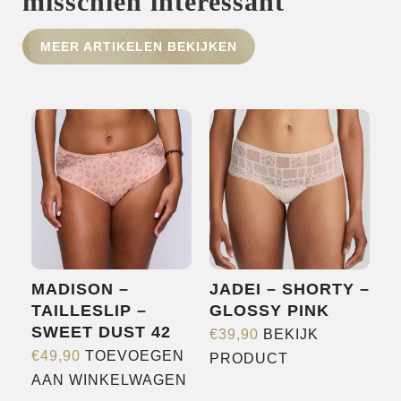
misschien interessant
HOME
MEER ARTIKELEN BEKIJKEN
SHOP
OVER ONS
MERKEN
NIEUWS
CONTACT
MADISON –
JADEI – SHORTY –
TAILLESLIP –
GLOSSY PINK
SWEET DUST 42
€
39,90
BEKIJK
Dit
€
49,90
TOEVOEGEN
PRODUCT
product
AAN WINKELWAGEN