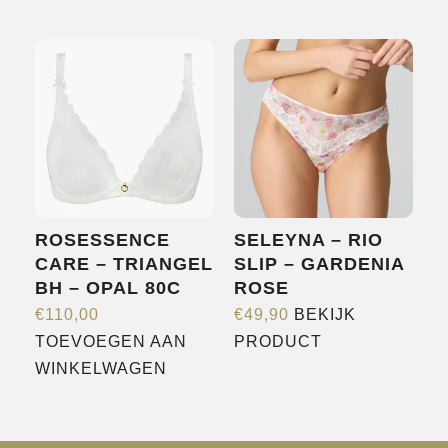
heeft
meerdere
variaties.
Deze
optie
kan
gekozen
worden
op
ROSESSENCE
SELEYNA – RIO
de
CARE – TRIANGEL
SLIP – GARDENIA
productpagina
BH – OPAL 80C
ROSE
€
110,00
€
49,90
BEKIJK
Dit
TOEVOEGEN AAN
PRODUCT
product
WINKELWAGEN
heeft
meerdere
variaties.