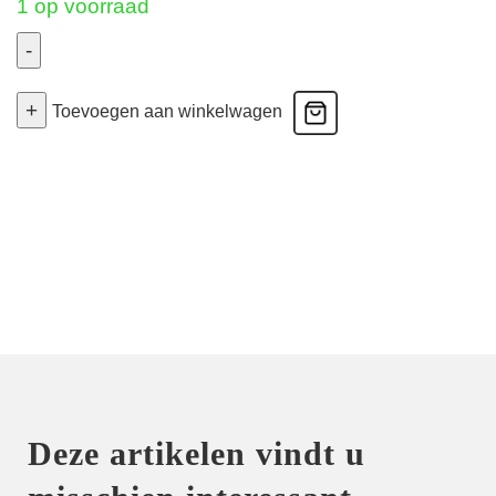
1 op voorraad
-
Sancha
+
-
Toevoegen aan winkelwagen
Voorgevormde
Bh
Hartvorm
-
Zwart
75C
aantal
Deze artikelen vindt u