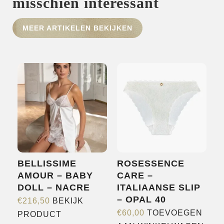
misschien interessant
HOME
MEER ARTIKELEN BEKIJKEN
SHOP
OVER ONS
MERKEN
NIEUWS
CONTACT
BELLISSIME
ROSESSENCE
AMOUR – BABY
CARE –
DOLL – NACRE
ITALIAANSE SLIP
– OPAL 40
€
216,50
BEKIJK
Dit
€
60,00
TOEVOEGEN
PRODUCT