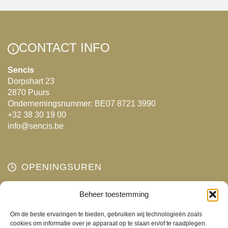
meerdere
variaties.
Deze
optie
CONTACT INFO
kan
gekozen
Sencis
Dorpshart 23
worden
2870 Puurs
op
Ondernemingsnummer: BE07 8721 3990
de
+32 38 30 19 00
productpagina
info@sencis.be
OPENINGSUREN
Maandag
Beheer toestemming
Gesloten
Dinsdag
10:00 - 18:00
Om de beste ervaringen te bieden, gebruiken wij technologieën zoals
Woensdag
10:00 - 18:00
cookies om informatie over je apparaat op te slaan en/of te raadplegen.