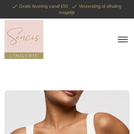
Gratis levering vanaf €50
Verzending of afhaling
mogelijk