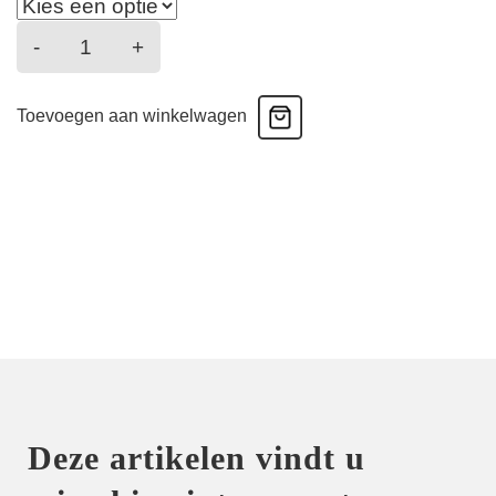
Salerno
-
+
-
volle
Toevoegen aan winkelwagen
cup
bh
-
natuur
aantal
Deze artikelen vindt u