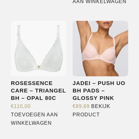
product
AAN WINKELWAGEN
heeft
meerdere
variaties.
Deze
optie
kan
gekozen
worden
op
ROSESSENCE
JADEI – PUSH UO
de
CARE – TRIANGEL
BH PADS –
productpagina
BH – OPAL 80C
GLOSSY PINK
€
110,00
€
89,69
BEKIJK
Dit
TOEVOEGEN AAN
PRODUCT
product
WINKELWAGEN
heeft