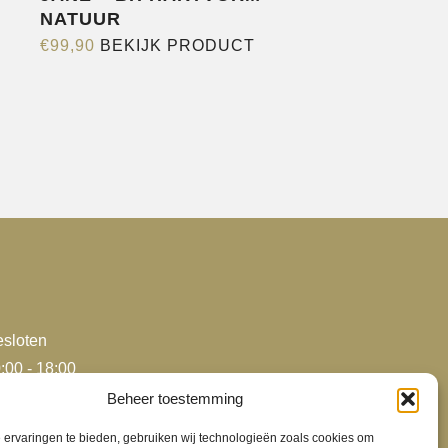
NATUUR
Dit
€
99,90
BEKIJK PRODUCT
product
heeft
e
meerdere
variaties.
Deze
optie
kan
gekozen
worden
op
de
sloten
agina
productpagina
:00 - 18:00
:00 - 18:00
Beheer toestemming
:00 - 18:00
ervaringen te bieden, gebruiken wij technologieën zoals cookies om