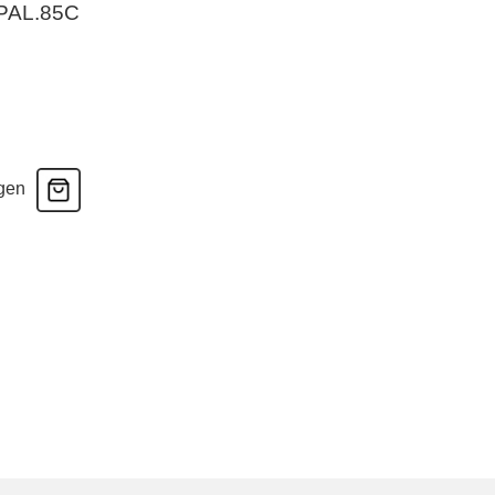
OPAL.85C
gen