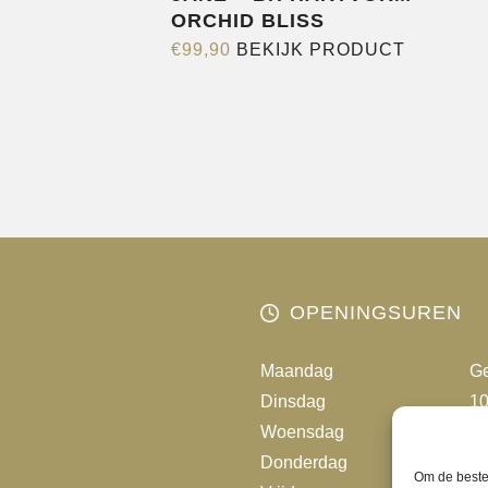
ORCHID BLISS
Dit
€
99,90
BEKIJK PRODUCT
product
heeft
meerder
variaties.
Deze
optie
kan
gekozen
worden
OPENINGSUREN
op
de
Maandag
Ge
productp
Dinsdag
10
Woensdag
10
Donderdag
10
Om de beste 