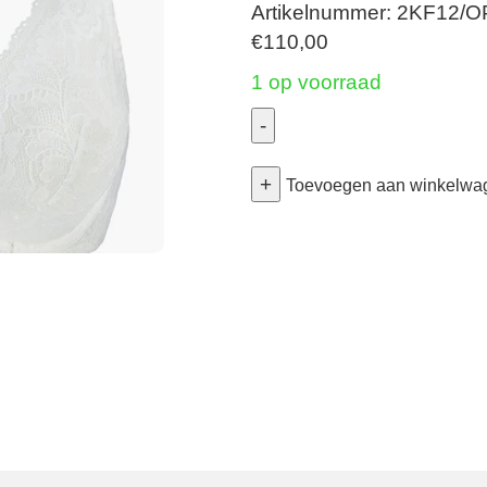
Artikelnummer: 2KF12/
€
110,00
1 op voorraad
-
Rosessence
+
Care
Toevoegen aan winkelwa
-
Triangel
Bh
-
Opal
85C
aantal