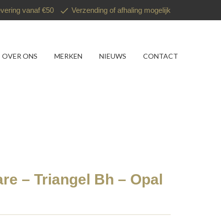
evering vanaf €50
Verzending of afhaling mogelijk
OVER ONS
MERKEN
NIEUWS
CONTACT
e – Triangel Bh – Opal