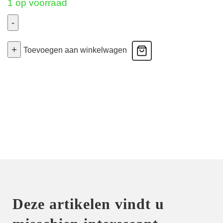
1 op voorraad
-
Rosessence
+
Care
Toevoegen aan winkelwagen
-
Triangel
Bh
-
Opal
70C
aantal
Deze artikelen vindt u