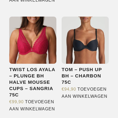
AAN WINKELWAGEN
meerdere
variaties.
Deze
optie
kan
gekozen
worden
op
de
productpagina
TWIST LOS AYALA
TOM – PUSH UP
– PLUNGE BH
BH – CHARBON
HALVE MOUSSE
75C
CUPS – SANGRIA
€
94,90
TOEVOEGEN
75C
AAN WINKELWAGEN
€
99,90
TOEVOEGEN
AAN WINKELWAGEN