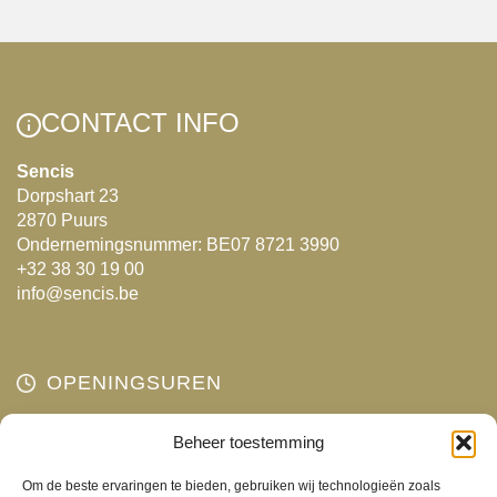
CONTACT INFO
Sencis
Dorpshart 23
2870 Puurs
Ondernemingsnummer: BE07 8721 3990
+32 38 30 19 00
info@sencis.be
OPENINGSUREN
Maandag
Beheer toestemming
Gesloten
Dinsdag
10:00 - 18:00
Om de beste ervaringen te bieden, gebruiken wij technologieën zoals