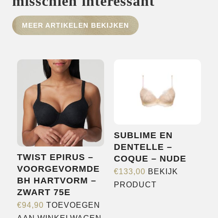
misschien interessant
MEER ARTIKELEN BEKIJKEN
HOME
SHOP
OVER ONS
MERKEN
NIEUWS
CONTACT
SUBLIME EN
DENTELLE –
TWIST EPIRUS –
COQUE – NUDE
VOORGEVORMDE
€
133,00
BEKIJK
BH HARTVORM –
Dit
PRODUCT
ZWART 75E
product
€
94,90
TOEVOEGEN
heeft