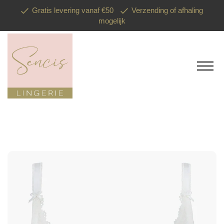
Gratis levering vanaf €50
Verzending of afhaling
mogelijk