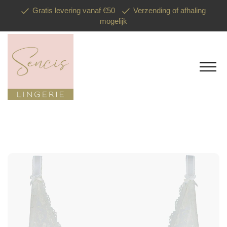
Gratis levering vanaf €50
Verzending of afhaling
mogelijk