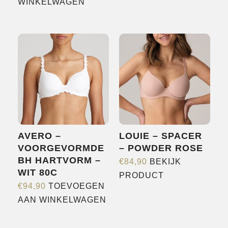
WINKELWAGEN
AVERO –
LOUIE – SPACER
VOORGEVORMDE
– POWDER ROSE
BH HARTVORM –
€
84,90
BEKIJK
WIT 80C
Dit
PRODUCT
€
94,90
TOEVOEGEN
product
AAN WINKELWAGEN
heeft
meerdere