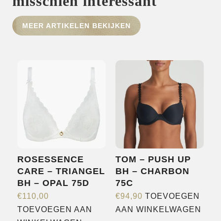
misschien interessant
HOME
MEER ARTIKELEN BEKIJKEN
SHOP
OVER ONS
MERKEN
NIEUWS
CONTACT
ROSESSENCE
TOM – PUSH UP
CARE – TRIANGEL
BH – CHARBON
BH – OPAL 75D
75C
€
110,00
€
94,90
TOEVOEGEN
TOEVOEGEN AAN
AAN WINKELWAGEN