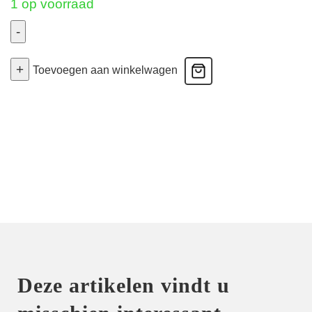
1 op voorraad
-
Rosessence
+
Care
Toevoegen aan winkelwagen
-
Foulard
Bh
-
Opal
80A
aantal
Deze artikelen vindt u