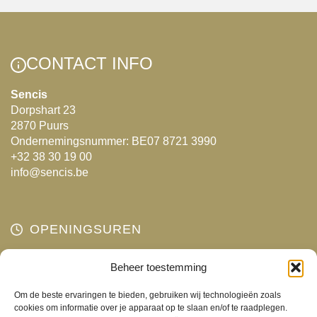
variaties.
Deze
optie
kan
CONTACT INFO
gekozen
Sencis
worden
Dorpshart 23
op
2870 Puurs
de
Ondernemingsnummer: BE07 8721 3990
productpagina
+32 38 30 19 00
info@sencis.be
OPENINGSUREN
Maandag
Beheer toestemming
Gesloten
Dinsdag
10:00 - 18:00
Om de beste ervaringen te bieden, gebruiken wij technologieën zoals
Woensdag
10:00 - 18:00
cookies om informatie over je apparaat op te slaan en/of te raadplegen.