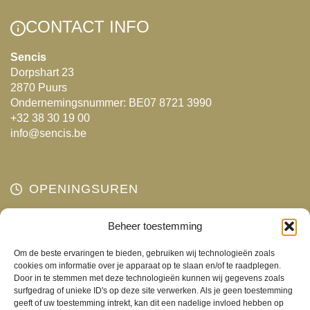
Deze
Deze
CONTACT INFO
optie
optie
kan
kan
Sencis
Dorpshart 23
gekozen
gekozen
2870 Puurs
worden
worden
Ondernemingsnummer: BE07 8721 3990
op
op
+32 38 30 19 00
de
de
info@sencis.be
productpagina
productpagina
OPENINGSUREN
Maandag
Beheer toestemming
Gesloten
Dinsdag
10:00 - 18:00
Om de beste ervaringen te bieden, gebruiken wij technologieën zoals
Woensdag
10:00 - 18:00
cookies om informatie over je apparaat op te slaan en/of te raadplegen.
Door in te stemmen met deze technologieën kunnen wij gegevens zoals
Donderdag
10:00 - 18:00
surfgedrag of unieke ID's op deze site verwerken. Als je geen toestemming
Vrijdag
10:00 - 18:00
geeft of uw toestemming intrekt, kan dit een nadelige invloed hebben op