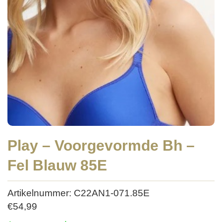
Play – Voorgevormde Bh –
Fel Blauw 85E
Artikelnummer: C22AN1-071.85E
€
54,99