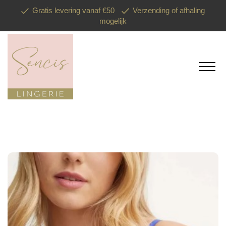
Gratis levering vanaf €50
Verzending of afhaling
mogelijk