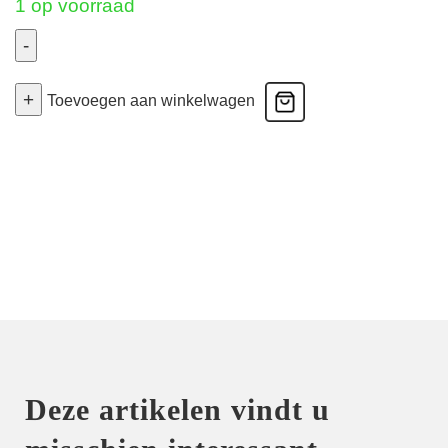
1 op voorraad
-
Play
+
-
Toevoegen aan winkelwagen
Voorgevormde
Bh
-
Fel
Blauw
85E
aantal
Deze artikelen vindt u