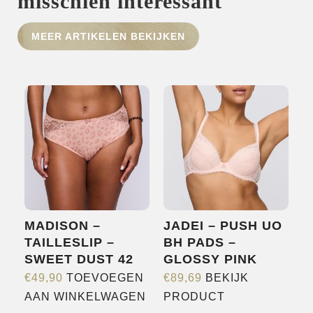
misschien interessant
HOME
MEER ARTIKELEN BEKIJKEN
SHOP
OVER ONS
MERKEN
NIEUWS
CONTACT
MADISON –
JADEI – PUSH UO
TAILLESLIP –
BH PADS –
SWEET DUST 42
GLOSSY PINK
€
49,90
TOEVOEGEN
€
89,69
BEKIJK
Dit
AAN WINKELWAGEN
PRODUCT