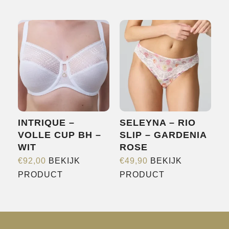
product
heeft
meerdere
variaties.
Deze
optie
kan
gekozen
worden
INTRIQUE –
SELEYNA – RIO
op
VOLLE CUP BH –
SLIP – GARDENIA
de
WIT
ROSE
productpagina
€
92,00
BEKIJK
€
49,90
BEKIJK
Dit
Dit
PRODUCT
PRODUCT
product
product
heeft
heeft
meerdere
meerdere
variaties.
variaties.