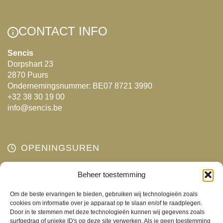
variaties.
Deze
Deze
optie
CONTACT INFO
optie
kan
kan
gekozen
Sencis
Dorpshart 23
gekozen
worden
2870 Puurs
worden
op
Ondernemingsnummer: BE07 8721 3990
op
de
+32 38 30 19 00
de
productpagina
info@sencis.be
productpagina
OPENINGSUREN
Maandag
Beheer toestemming
Gesloten
Dinsdag
10:00 - 18:00
Om de beste ervaringen te bieden, gebruiken wij technologieën zoals
Woensdag
10:00 - 18:00
cookies om informatie over je apparaat op te slaan en/of te raadplegen.
Door in te stemmen met deze technologieën kunnen wij gegevens zoals
Donderdag
10:00 - 18:00
surfgedrag of unieke ID's op deze site verwerken. Als je geen toestemming