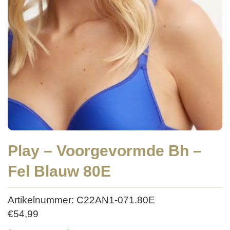
Play – Voorgevormde Bh –
Fel Blauw 80E
Artikelnummer: C22AN1-071.80E
€
54,99