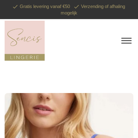
Gratis levering vanaf €50
Verzending of afhaling
mogelijk