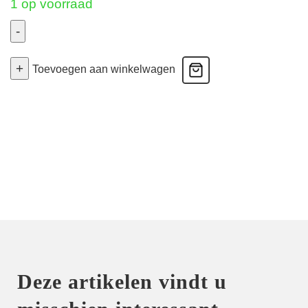
1 op voorraad
-
Play
+
-
Toevoegen aan winkelwagen
Voorgevormde
Bh
-
Fel
Blauw
80E
aantal
Deze artikelen vindt u