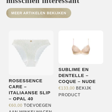
misschien interessant
HOME
MEER ARTIKELEN BEKIJKEN
SHOP
OVER ONS
MERKEN
NIEUWS
CONTACT
SUBLIME EN
DENTELLE –
ROSESSENCE
COQUE – NUDE
CARE –
€
133,00
BEKIJK
ITALIAANSE SLIP
Dit
PRODUCT
– OPAL 40
product
€
60,00
TOEVOEGEN
heeft