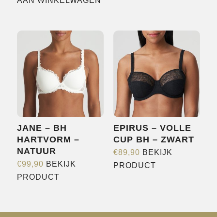
AAN WINKELWAGEN
meerdere
variaties.
Deze
optie
kan
gekozen
worden
op
de
productpagina
JANE – BH
EPIRUS – VOLLE
HARTVORM –
CUP BH – ZWART
NATUUR
€
89,90
BEKIJK
Dit
€
99,90
BEKIJK
PRODUCT
Dit
product
PRODUCT
product
heeft
heeft
meerdere
meerdere
variaties.