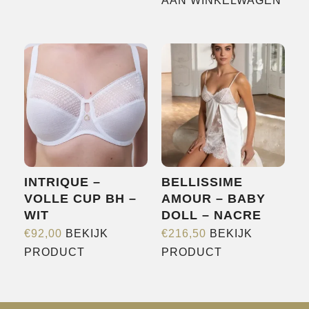
product
AAN WINKELWAGEN
heeft
meerdere
variaties.
Deze
optie
kan
gekozen
worden
op
INTRIQUE –
BELLISSIME
de
VOLLE CUP BH –
AMOUR – BABY
productpagina
WIT
DOLL – NACRE
€
92,00
BEKIJK
€
216,50
BEKIJK
Dit
Dit
PRODUCT
PRODUCT
product
product
heeft
heeft
meerdere
meerdere