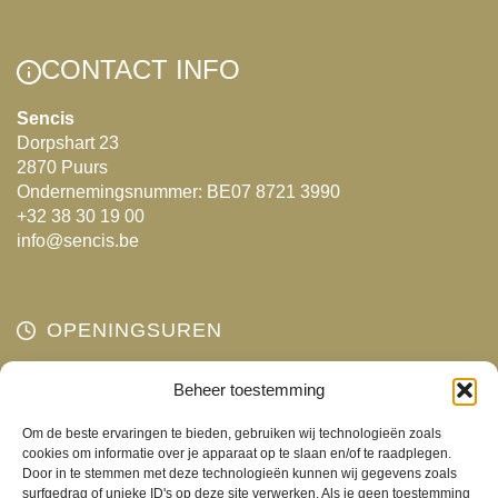
variaties.
variaties.
Deze
Deze
CONTACT INFO
optie
optie
kan
kan
Sencis
Dorpshart 23
gekozen
gekozen
2870 Puurs
worden
worden
Ondernemingsnummer: BE07 8721 3990
op
op
+32 38 30 19 00
de
de
info@sencis.be
productpagina
productpagina
OPENINGSUREN
Maandag
Beheer toestemming
Gesloten
Dinsdag
10:00 - 18:00
Om de beste ervaringen te bieden, gebruiken wij technologieën zoals
Woensdag
10:00 - 18:00
cookies om informatie over je apparaat op te slaan en/of te raadplegen.
Door in te stemmen met deze technologieën kunnen wij gegevens zoals
Donderdag
10:00 - 18:00
surfgedrag of unieke ID's op deze site verwerken. Als je geen toestemming