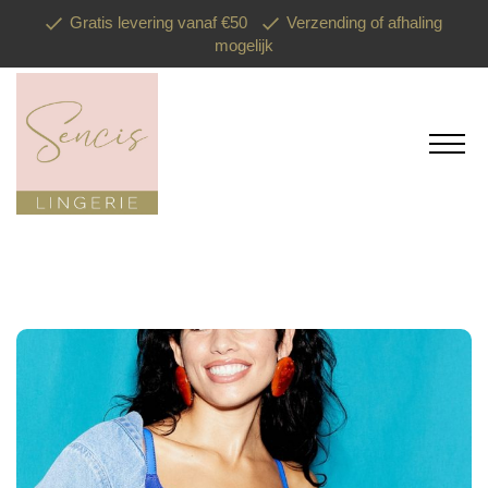
Gratis levering vanaf €50
Verzending of afhaling
mogelijk