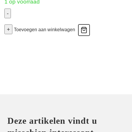
1 op voorraad
-
Play
+
-
Toevoegen aan winkelwagen
Hoge
Slip
-
Fel
Blauw
46
aantal
Deze artikelen vindt u