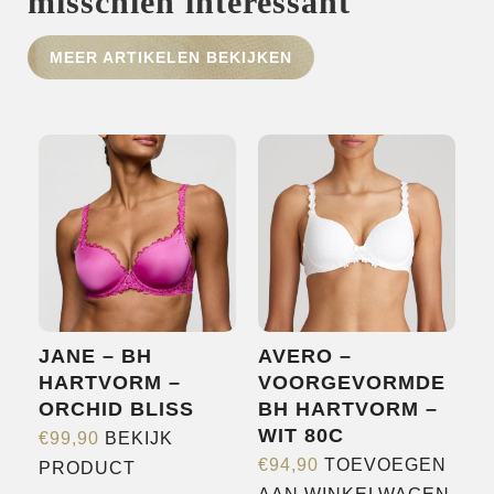
misschien interessant
HOME
MEER ARTIKELEN BEKIJKEN
SHOP
OVER ONS
MERKEN
NIEUWS
CONTACT
JANE – BH
AVERO –
HARTVORM –
VOORGEVORMDE
ORCHID BLISS
BH HARTVORM –
WIT 80C
€
99,90
BEKIJK
Dit
€
94,90
TOEVOEGEN
PRODUCT