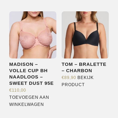
product
meerdere
heeft
variaties.
meerdere
Deze
variaties.
optie
Deze
kan
optie
gekozen
kan
worden
gekozen
op
worden
de
MADISON –
TOM – BRALETTE
op
productpagina
VOLLE CUP BH
– CHARBON
de
NAADLOOS –
€
89,90
BEKIJK
productpagina
SWEET DUST 95E
Dit
PRODUCT
€
110,00
product
TOEVOEGEN AAN
heeft
WINKELWAGEN
meerdere
variaties.