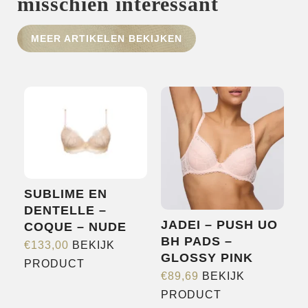
misschien interessant
HOME
MEER ARTIKELEN BEKIJKEN
SHOP
OVER ONS
MERKEN
NIEUWS
CONTACT
SUBLIME EN
DENTELLE –
JADEI – PUSH UO
COQUE – NUDE
BH PADS –
€
133,00
BEKIJK
GLOSSY PINK
Dit
PRODUCT
€
89,69
BEKIJK
product
Dit
PRODUCT
heeft