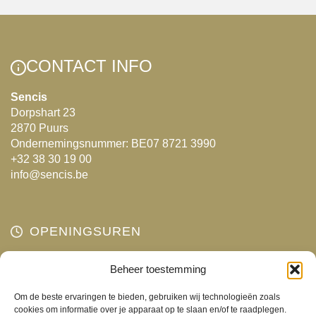
Deze
optie
kan
gekozen
CONTACT INFO
worden
Sencis
op
Dorpshart 23
de
2870 Puurs
productpagina
Ondernemingsnummer: BE07 8721 3990
+32 38 30 19 00
info@sencis.be
OPENINGSUREN
Maandag
Beheer toestemming
Gesloten
Dinsdag
10:00 - 18:00
Om de beste ervaringen te bieden, gebruiken wij technologieën zoals
Woensdag
10:00 - 18:00
cookies om informatie over je apparaat op te slaan en/of te raadplegen.