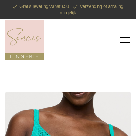
Gratis levering vanaf €50
Verzending of afhaling
mogelijk