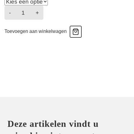
Palerno
-
+
-
Plunge
Toevoegen aan winkelwagen
Bh
-
Sunny
Teal
aantal
Deze artikelen vindt u