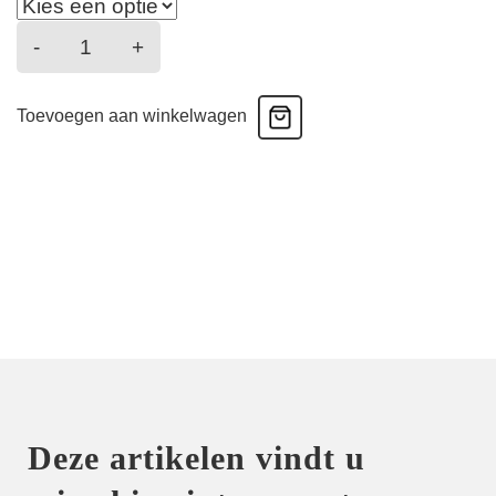
New
-
+
Apesanteur
-
Toevoegen aan winkelwagen
Strapless
Bh
-
Blanc
aantal
Deze artikelen vindt u