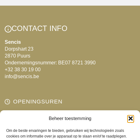
meerdere
variaties.
Deze
optie
CONTACT INFO
kan
gekozen
Sencis
Dorpshart 23
worden
2870 Puurs
op
Ondernemingsnummer: BE07 8721 3990
de
+32 38 30 19 00
productpagina
info@sencis.be
OPENINGSUREN
Maandag
Beheer toestemming
Gesloten
Dinsdag
10:00 - 18:00
Om de beste ervaringen te bieden, gebruiken wij technologieën zoals
Woensdag
10:00 - 18:00
cookies om informatie over je apparaat op te slaan en/of te raadplegen.