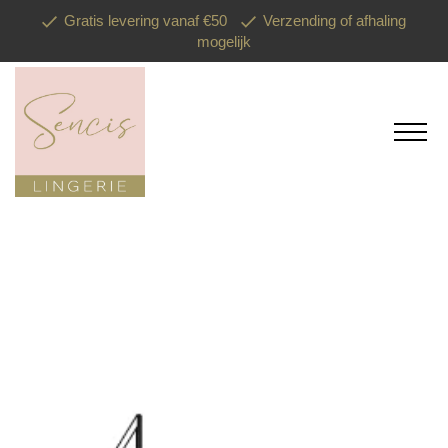
Gratis levering vanaf €50
Verzending of afhaling
mogelijk