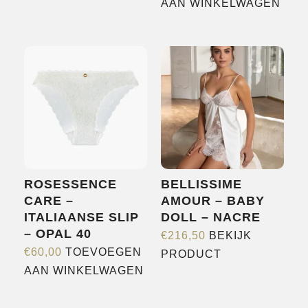
AAN WINKELWAGEN
heeft
meerdere
variaties.
Deze
optie
kan
gekozen
worden
op
de
ROSESSENCE
BELLISSIME
productpagina
CARE –
AMOUR – BABY
ITALIAANSE SLIP
DOLL – NACRE
– OPAL 40
€
216,50
BEKIJK
Dit
€
60,00
TOEVOEGEN
PRODUCT
product
AAN WINKELWAGEN
heeft