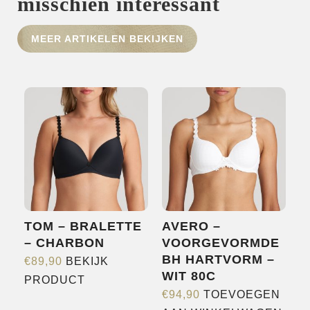
misschien interessant
HOME
MEER ARTIKELEN BEKIJKEN
SHOP
OVER ONS
MERKEN
NIEUWS
CONTACT
TOM – BRALETTE
AVERO –
– CHARBON
VOORGEVORMDE
BH HARTVORM –
€
89,90
BEKIJK
WIT 80C
Dit
PRODUCT
€
94,90
TOEVOEGEN
product