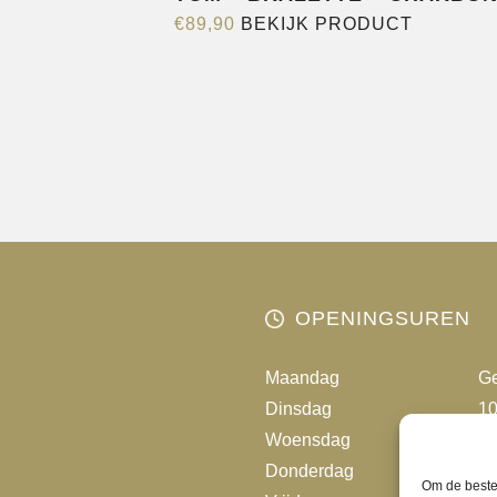
Dit
€
89,90
BEKIJK PRODUCT
product
heeft
meerder
variaties.
Deze
optie
kan
gekozen
worden
OPENINGSUREN
op
de
Maandag
Ge
productp
Dinsdag
10
Woensdag
10
Donderdag
10
Om de beste 