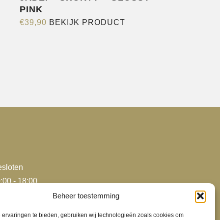
PINK
Dit
€
39,90
BEKIJK PRODUCT
product
heeft
e
meerdere
variaties.
Deze
optie
kan
gekozen
worden
op
de
sloten
agina
productpagina
:00 - 18:00
:00 - 18:00
Beheer toestemming
:00 - 18:00
ervaringen te bieden, gebruiken wij technologieën zoals cookies om