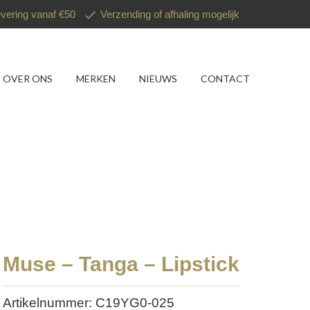
evering vanaf €50
Verzending of afhaling mogelijk
OVER ONS
MERKEN
NIEUWS
CONTACT
Muse – Tanga – Lipstick
Artikelnummer: C19YG0-025