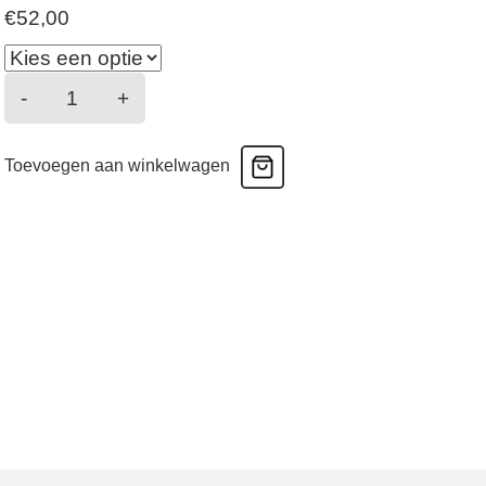
€
52,00
Muse
-
+
-
Tanga
Toevoegen aan winkelwagen
-
Lipstick
aantal