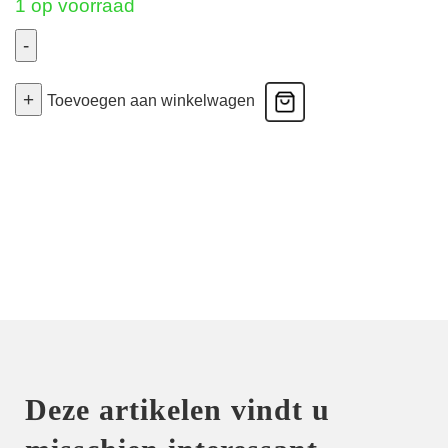
1 op voorraad
-
Montara
+
-
Toevoegen aan winkelwagen
Volle
Cup
Bh
-
Crystal
Pink
100D
aantal
Deze artikelen vindt u