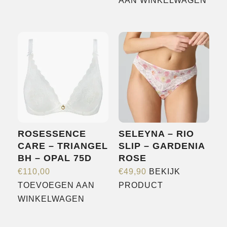
AAN WINKELWAGEN
heeft
meerdere
variaties.
Deze
optie
kan
gekozen
worden
op
de
ROSESSENCE
SELEYNA – RIO
productpagina
CARE – TRIANGEL
SLIP – GARDENIA
BH – OPAL 75D
ROSE
€
110,00
€
49,90
BEKIJK
Dit
TOEVOEGEN AAN
PRODUCT
product
WINKELWAGEN
heeft
meerdere