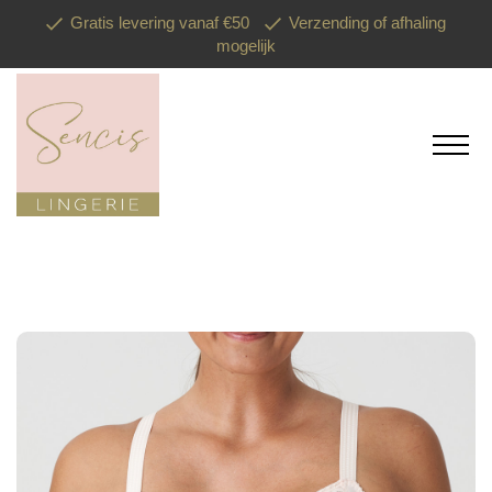
Gratis levering vanaf €50
Verzending of afhaling
mogelijk