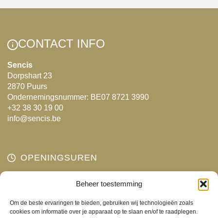
variaties.
Deze
optie
CONTACT INFO
kan
gekozen
Sencis
Dorpshart 23
worden
2870 Puurs
op
Ondernemingsnummer: BE07 8721 3990
de
+32 38 30 19 00
productpagina
info@sencis.be
OPENINGSUREN
Maandag
Beheer toestemming
Gesloten
Dinsdag
10:00 - 18:00
Om de beste ervaringen te bieden, gebruiken wij technologieën zoals
Woensdag
10:00 - 18:00
cookies om informatie over je apparaat op te slaan en/of te raadplegen.