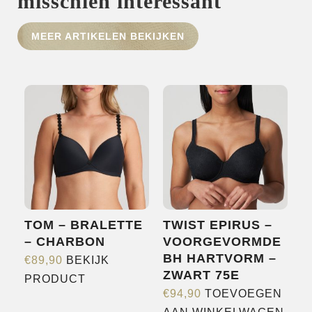
misschien interessant
HOME
MEER ARTIKELEN BEKIJKEN
SHOP
OVER ONS
MERKEN
NIEUWS
CONTACT
TOM – BRALETTE
TWIST EPIRUS –
– CHARBON
VOORGEVORMDE
BH HARTVORM –
€
89,90
BEKIJK
ZWART 75E
Dit
PRODUCT
€
94,90
TOEVOEGEN
product