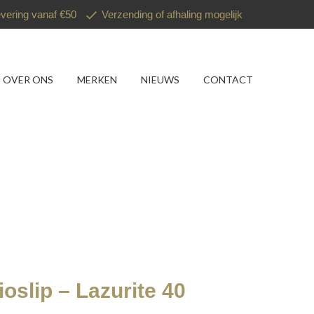
evering vanaf €50
Verzending of afhaling mogelijk
OVER ONS
MERKEN
NIEUWS
CONTACT
oslip – Lazurite 40