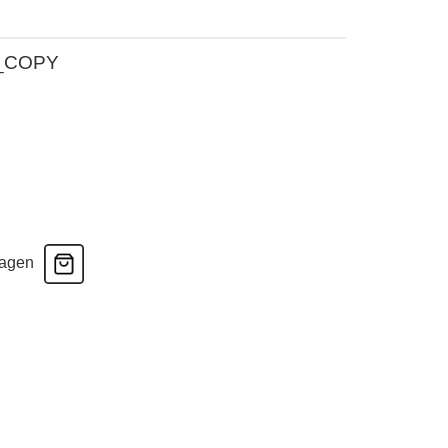
4_COPY
wagen