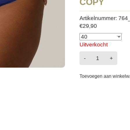
COPY
Artikelnummer: 76
€
29,90
Uitverkocht
Montara
-
+
-
Rioslip
Toevoegen aan winkel
-
Lazurite
40
COPY
aantal