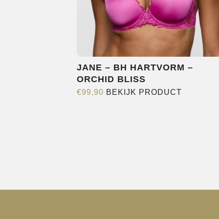
JANE – BH HARTVORM –
ORCHID BLISS
Dit
€
99,90
BEKIJK PRODUCT
product
heeft
meerder
variaties.
Deze
optie
kan
gekozen
worden