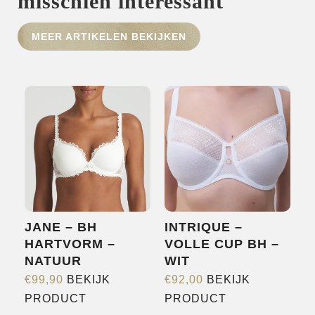
misschien interessant
HOME
MEER ARTIKELEN BEKIJKEN
SHOP
OVER ONS
MERKEN
NIEUWS
CONTACT
JANE – BH
INTRIQUE –
HARTVORM –
VOLLE CUP BH –
NATUUR
WIT
€
99,90
BEKIJK
€
92,00
BEKIJK
Dit
Dit
PRODUCT
PRODUCT