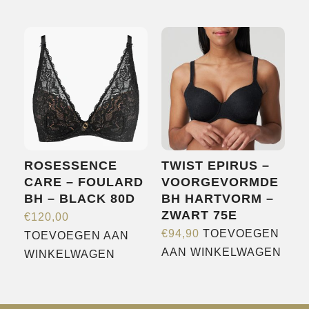
product
product
heeft
heeft
meerdere
meerdere
variaties.
variaties.
Deze
Deze
optie
optie
kan
kan
gekozen
gekozen
worden
worden
ROSESSENCE
TWIST EPIRUS –
op
op
CARE – FOULARD
VOORGEVORMDE
de
de
BH – BLACK 80D
BH HARTVORM –
productpagina
productpagina
ZWART 75E
€
120,00
€
94,90
TOEVOEGEN
TOEVOEGEN AAN
AAN WINKELWAGEN
WINKELWAGEN