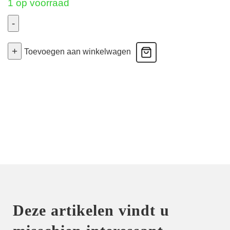
1 op voorraad
-
Melipha
+
-
Toevoegen aan winkelwagen
Voorgevormde
Bh
Hartvorm
-
Very
Berry
80D
aantal
Deze artikelen vindt u