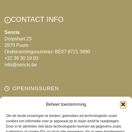
CONTACT INFO
Sencis
Dorpshart 23
2870 Puurs
Ondernemingsnummer: BE07 8721 3990
+32 38 30 19 00
info@sencis.be
OPENINGSUREN
Maandag
Beheer toestemming
Gesloten
Dinsdag
10:00 - 18:00
Om de beste ervaringen te bieden, gebruiken wij technologieën zoals
Woensdag
10:00 - 18:00
cookies om informatie over je apparaat op te slaan en/of te raadplegen.
Door in te stemmen met deze technologieën kunnen wij gegevens zoals
Donderdag
10:00 - 18:00
surfgedrag of unieke ID's op deze site verwerken. Als je geen toestemming