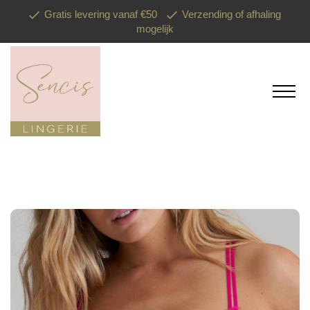
Gratis levering vanaf €50
Verzending of afhaling
mogelijk