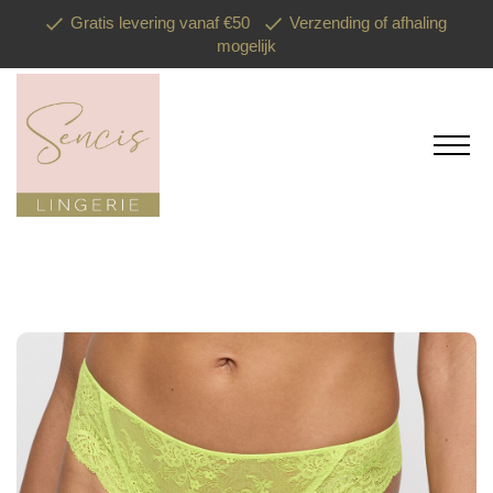
Gratis levering vanaf €50
Verzending of afhaling
mogelijk