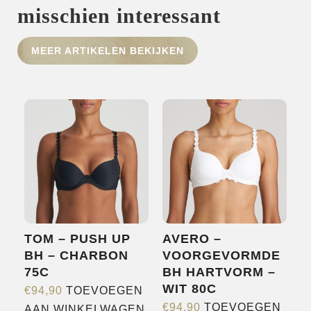
misschien interessant
HOME
MEER ARTIKELEN BEKIJKEN
SHOP
OVER ONS
MERKEN
NIEUWS
CONTACT
TOM – PUSH UP
AVERO –
BH – CHARBON
VOORGEVORMDE
75C
BH HARTVORM –
WIT 80C
€
94,90
TOEVOEGEN
€
94,90
TOEVOEGEN
AAN WINKELWAGEN