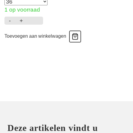
1 op voorraad
-
+
Melipha
-
Toevoegen aan winkelwagen
String
-
Wild
Citrus
aantal
Deze artikelen vindt u