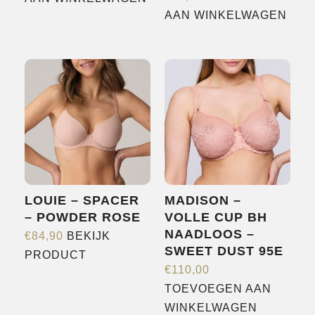
AAN WINKELWAGEN
LOUIE – SPACER
MADISON –
– POWDER ROSE
VOLLE CUP BH
NAADLOOS –
€
84,90
BEKIJK
SWEET DUST 95E
Dit
PRODUCT
€
110,00
product
TOEVOEGEN AAN
heeft
WINKELWAGEN
meerdere