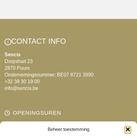
variaties.
Deze
optie
kan
gekozen
CONTACT INFO
worden
Sencis
op
Dorpshart 23
de
2870 Puurs
productpagina
Ondernemingsnummer: BE07 8721 3990
+32 38 30 19 00
info@sencis.be
OPENINGSUREN
Maandag
Beheer toestemming
Gesloten