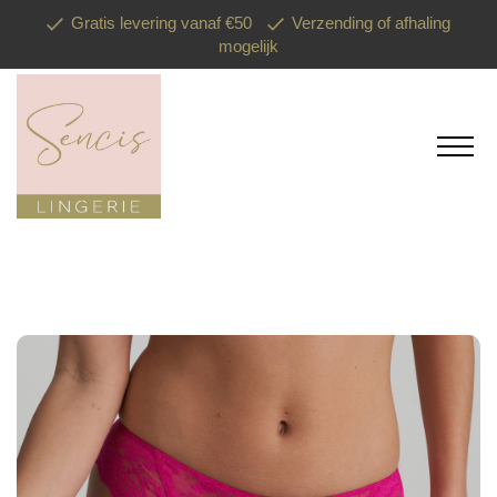
Gratis levering vanaf €50
Verzending of afhaling
mogelijk