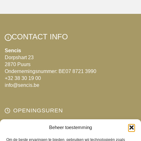
CONTACT INFO
Sencis
Dorpshart 23
2870 Puurs
Ondernemingsnummer: BE07 8721 3990
+32 38 30 19 00
info@sencis.be
OPENINGSUREN
Maandag
Beheer toestemming
Gesloten
Dinsdag
10:00 - 18:00
Om de beste ervaringen te bieden, gebruiken wij technologieën zoals