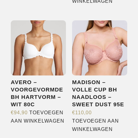
product
WINKELWAGEN
heeft
meerdere
variaties.
Deze
optie
kan
gekozen
worden
op
AVERO –
MADISON –
de
VOORGEVORMDE
VOLLE CUP BH
productpagina
BH HARTVORM –
NAADLOOS –
WIT 80C
SWEET DUST 95E
€
94,90
TOEVOEGEN
€
110,00
AAN WINKELWAGEN
TOEVOEGEN AAN
WINKELWAGEN