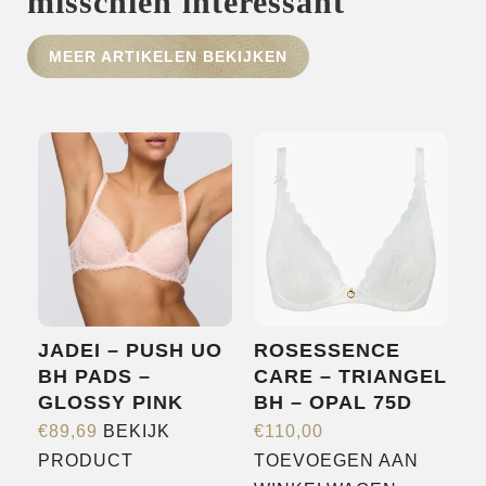
misschien interessant
MEER ARTIKELEN BEKIJKEN
HOME
SHOP
OVER ONS
MERKEN
NIEUWS
CONTACT
JADEI – PUSH UO
ROSESSENCE
BH PADS –
CARE – TRIANGEL
GLOSSY PINK
BH – OPAL 75D
€
89,69
BEKIJK
€
110,00
Dit
PRODUCT
TOEVOEGEN AAN