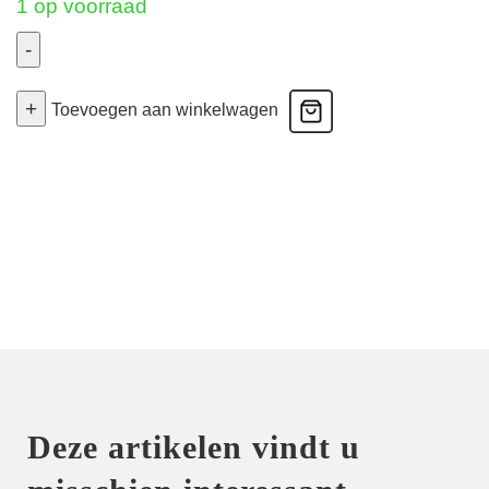
1 op voorraad
-
Melipha
+
-
Toevoegen aan winkelwagen
String
-
Very
Berry
36
aantal
Deze artikelen vindt u