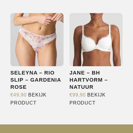
heeft
meerdere
variaties.
Deze
optie
kan
gekozen
worden
op
SELEYNA – RIO
JANE – BH
de
SLIP – GARDENIA
HARTVORM –
productpagina
ROSE
NATUUR
€
49,90
BEKIJK
€
99,90
BEKIJK
Dit
Dit
PRODUCT
PRODUCT
product
product
heeft
heeft
meerdere
meerdere