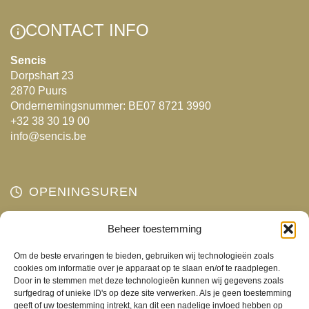
variaties.
variaties.
Deze
Deze
CONTACT INFO
optie
optie
kan
kan
Sencis
Dorpshart 23
gekozen
gekozen
2870 Puurs
worden
worden
Ondernemingsnummer: BE07 8721 3990
op
op
+32 38 30 19 00
de
de
info@sencis.be
productpagina
productpagina
OPENINGSUREN
Maandag
Beheer toestemming
Gesloten
Dinsdag
10:00 - 18:00
Om de beste ervaringen te bieden, gebruiken wij technologieën zoals
Woensdag
10:00 - 18:00
cookies om informatie over je apparaat op te slaan en/of te raadplegen.
Door in te stemmen met deze technologieën kunnen wij gegevens zoals
Donderdag
10:00 - 18:00
surfgedrag of unieke ID's op deze site verwerken. Als je geen toestemming
Vrijdag
10:00 - 18:00
geeft of uw toestemming intrekt, kan dit een nadelige invloed hebben op