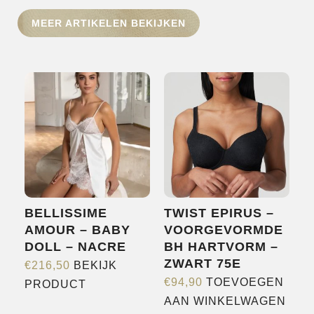
HOME
MEER ARTIKELEN BEKIJKEN
SHOP
OVER ONS
MERKEN
NIEUWS
CONTACT
BELLISSIME
TWIST EPIRUS –
AMOUR – BABY
VOORGEVORMDE
DOLL – NACRE
BH HARTVORM –
ZWART 75E
€
216,50
BEKIJK
Dit
€
94,90
TOEVOEGEN
PRODUCT
product
AAN WINKELWAGEN