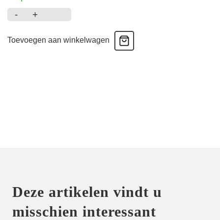
-
+
Manyla
-
Toevoegen aan winkelwagen
Shorty
-
pixie
red
aantal
Deze artikelen vindt u
misschien interessant