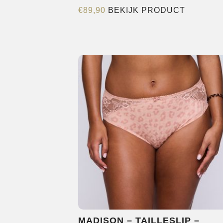
Dit
€
89,90
BEKIJK PRODUCT
product
heeft
meerder
variaties.
Deze
optie
kan
gekozen
worden
op
de
productp
MADISON – TAILLESLIP –