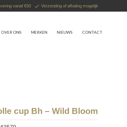
evering vanaf €50
Verzending of afhaling mogelijk
OVER ONS
MERKEN
NIEUWS
CONTACT
olle cup Bh – Wild Bloom
163570