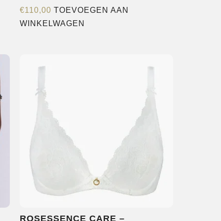
€
110,00
TOEVOEGEN AAN
WINKELWAGEN
e
agina
ROSESSENCE CARE –