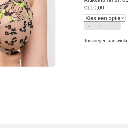
€
110,00
-
+
Manali
-
Toevoegen aan wink
Volle
cup
Bh
-
Wild
Bloom
aantal