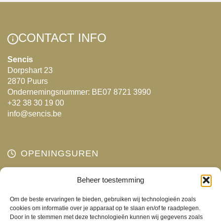
CONTACT INFO
Sencis
Dorpshart 23
2870 Puurs
Ondernemingsnummer: BE07 8721 3990
+32 38 30 19 00
info@sencis.be
OPENINGSUREN
Maandag
Beheer toestemming
Gesloten
Dinsdag
10:00 - 18:00
Om de beste ervaringen te bieden, gebruiken wij technologieën zoals
Woensdag
10:00 - 18:00
cookies om informatie over je apparaat op te slaan en/of te raadplegen.
Door in te stemmen met deze technologieën kunnen wij gegevens zoals