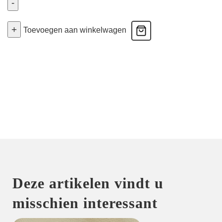
-
Malba
+
-
Toevoegen aan winkelwagen
String
-
Amethist
42
aantal
Deze artikelen vindt u
misschien interessant