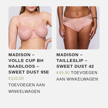
meerdere
variaties.
Deze
optie
kan
gekozen
worden
op
MADISON –
MADISON –
de
VOLLE CUP BH
TAILLESLIP –
productpagina
NAADLOOS –
SWEET DUST 42
SWEET DUST 95E
€
49,90
TOEVOEGEN
€
110,00
AAN WINKELWAGEN
TOEVOEGEN AAN
WINKELWAGEN