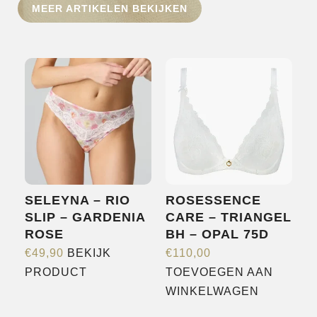
MEER ARTIKELEN BEKIJKEN
HOME
SHOP
OVER ONS
MERKEN
NIEUWS
CONTACT
SELEYNA – RIO
ROSESSENCE
SLIP – GARDENIA
CARE – TRIANGEL
ROSE
BH – OPAL 75D
€
49,90
BEKIJK
€
110,00
Dit
PRODUCT
TOEVOEGEN AAN
product
WINKELWAGEN
heeft