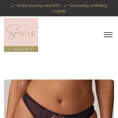
Gratis levering vanaf €50
Verzending of afhaling
mogelijk