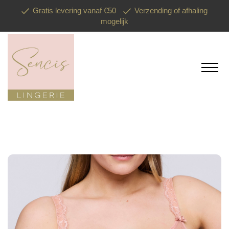
Gratis levering vanaf €50
Verzending of afhaling
mogelijk