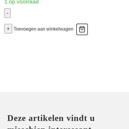
1 op voorraad
-
Madison
+
-
Toevoegen aan winkelwagen
Volle
Cup
Bh
Naadloos
-
Sweet
Dust
90E
aantal
Deze artikelen vindt u