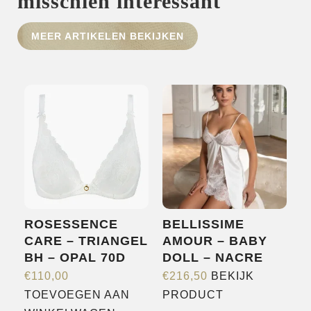
misschien interessant
HOME
MEER ARTIKELEN BEKIJKEN
SHOP
OVER ONS
MERKEN
NIEUWS
CONTACT
ROSESSENCE
BELLISSIME
CARE – TRIANGEL
AMOUR – BABY
BH – OPAL 70D
DOLL – NACRE
€
110,00
€
216,50
BEKIJK
Dit
TOEVOEGEN AAN
PRODUCT