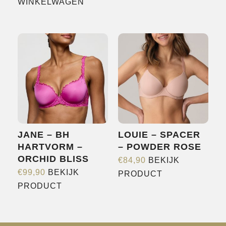
product
WINKELWAGEN
heeft
meerdere
variaties.
Deze
optie
kan
gekozen
worden
op
JANE – BH
LOUIE – SPACER
de
HARTVORM –
– POWDER ROSE
productpagina
ORCHID BLISS
€
84,90
BEKIJK
Dit
€
99,90
BEKIJK
PRODUCT
Dit
product
PRODUCT
product
heeft
heeft
meerdere
meerdere