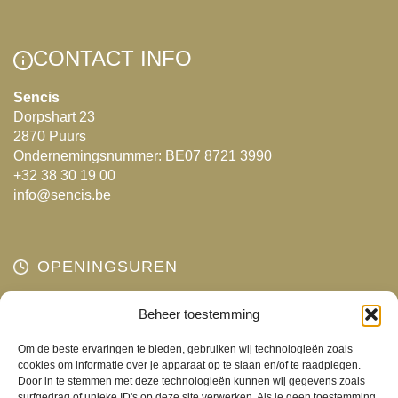
variaties.
variaties.
Deze
Deze
optie
CONTACT INFO
optie
kan
kan
gekozen
Sencis
Dorpshart 23
gekozen
worden
2870 Puurs
worden
op
Ondernemingsnummer: BE07 8721 3990
op
de
+32 38 30 19 00
de
productpagina
info@sencis.be
productpagina
OPENINGSUREN
Maandag
Beheer toestemming
Gesloten
Dinsdag
10:00 - 18:00
Om de beste ervaringen te bieden, gebruiken wij technologieën zoals
Woensdag
10:00 - 18:00
cookies om informatie over je apparaat op te slaan en/of te raadplegen.
Door in te stemmen met deze technologieën kunnen wij gegevens zoals
Donderdag
10:00 - 18:00
surfgedrag of unieke ID's op deze site verwerken. Als je geen toestemming