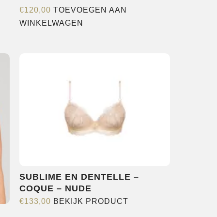
€
120,00
TOEVOEGEN AAN
WINKELWAGEN
re
s.
n
pagina
SUBLIME EN DENTELLE –
COQUE – NUDE
Dit
€
133,00
BEKIJK PRODUCT
product
N