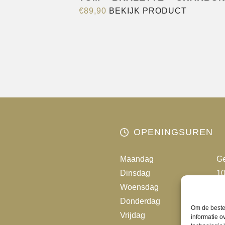
Dit
€
89,90
BEKIJK PRODUCT
product
heeft
meerder
variaties.
Deze
optie
kan
gekozen
worden
OPENINGSUREN
op
de
Maandag
Ge
productp
Dinsdag
10
Woensdag
10
Donderdag
10
Om de beste 
Vrijdag
10
informatie o