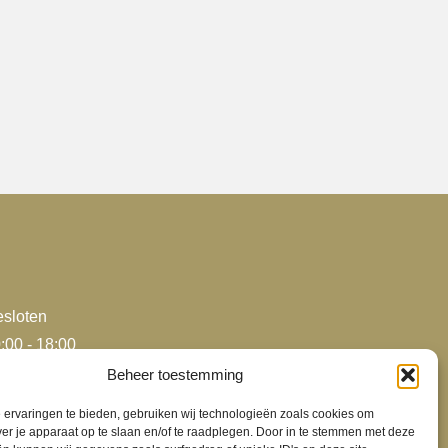
heeft
meerdere
variaties.
e
Deze
optie
kan
gekozen
worden
op
de
productpagina
sloten
agina
:00 - 18:00
:00 - 18:00
Beheer toestemming
:00 - 18:00
ervaringen te bieden, gebruiken wij technologieën zoals cookies om
:00 - 18:00
ver je apparaat op te slaan en/of te raadplegen. Door in te stemmen met deze