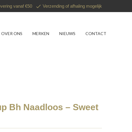
evering vanaf €50
Verzending of afhaling mogelijk
OVER ONS
MERKEN
NIEUWS
CONTACT
up Bh Naadloos – Sweet