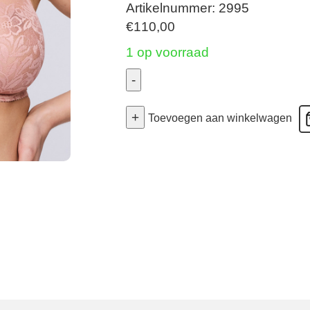
Artikelnummer: 2995
€
110,00
1 op voorraad
-
Madison
+
-
Toevoegen aan winkelwagen
Volle
Cup
Bh
Naadloos
-
Sweet
Dust
85E
aantal