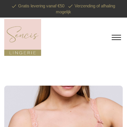
Gratis levering vanaf €50
Verzending of afhaling
mogelijk