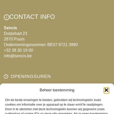
CONTACT INFO
Sencis
Dorpshart 23
2870 Puurs
Ondernemingsnummer: BE07 8721 3990
+32 38 30 19 00
info@sencis.be
OPENINGSUREN
Maandag
Beheer toestemming
Gesloten
Dinsdag
10:00 - 18:00
Om de beste ervaringen te bieden, gebruiken wij technologieën zoals
Woensdag
10:00 - 18:00
cookies om informatie over je apparaat op te slaan en/of te raadplegen.
Door in te stemmen met deze technologieën kunnen wij gegevens zoals
Donderdag
10:00 - 18:00
surfgedrag of unieke ID's op deze site verwerken. Als je geen toestemming