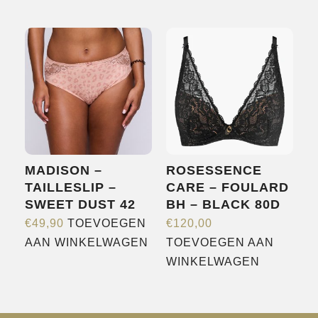
product
product
heeft
heeft
meerdere
meerdere
variaties.
variaties.
Deze
Deze
optie
optie
kan
kan
gekozen
gekozen
worden
worden
MADISON –
ROSESSENCE
op
op
TAILLESLIP –
CARE – FOULARD
de
de
SWEET DUST 42
BH – BLACK 80D
productpagina
productpagina
€
49,90
TOEVOEGEN
€
120,00
AAN WINKELWAGEN
TOEVOEGEN AAN
WINKELWAGEN