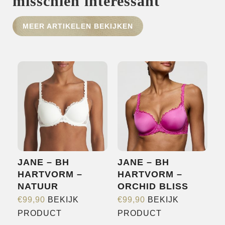
misschien interessant
HOME
MEER ARTIKELEN BEKIJKEN
SHOP
OVER ONS
MERKEN
NIEUWS
CONTACT
JANE – BH
JANE – BH
HARTVORM –
HARTVORM –
NATUUR
ORCHID BLISS
€
99,90
BEKIJK
€
99,90
BEKIJK
Dit
Dit
PRODUCT
PRODUCT