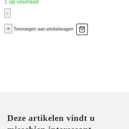
1 op voorraad
-
Madison
+
-
Toevoegen aan winkelwagen
Volle
Cup
Bh
Naadloos
-
Sweet
Dust
100F
aantal
Deze artikelen vindt u