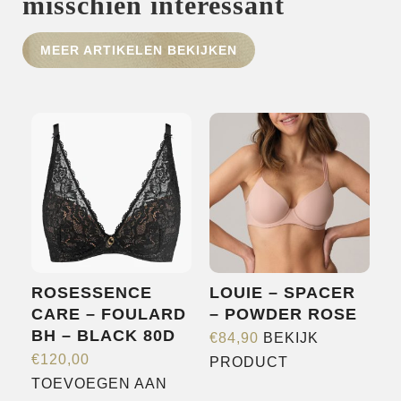
misschien interessant
HOME
MEER ARTIKELEN BEKIJKEN
SHOP
OVER ONS
MERKEN
NIEUWS
CONTACT
ROSESSENCE
LOUIE – SPACER
CARE – FOULARD
– POWDER ROSE
BH – BLACK 80D
€
84,90
BEKIJK
Dit
€
120,00
PRODUCT
product
TOEVOEGEN AAN