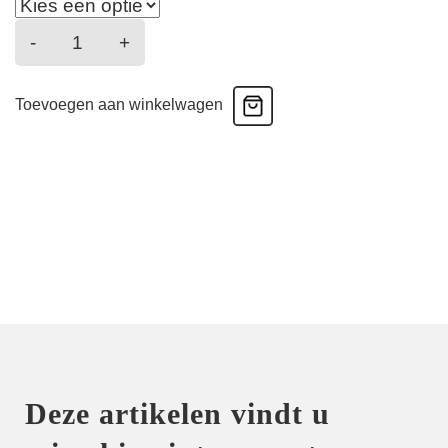
Lovelace
-
+
-
Volle
Toevoegen aan winkelwagen
Cup
Bh
-
hibiscus
aantal
Deze artikelen vindt u