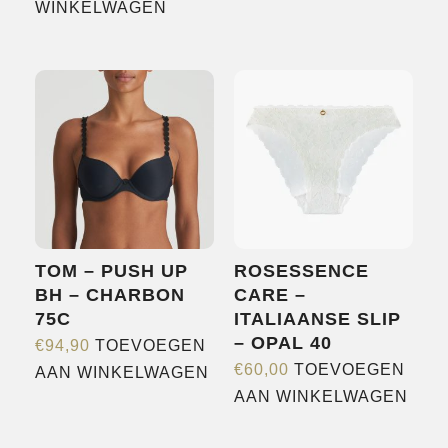
heeft
WINKELWAGEN
meerdere
variaties.
Deze
optie
kan
gekozen
worden
op
de
TOM – PUSH UP
ROSESSENCE
productpagina
BH – CHARBON
CARE –
75C
ITALIAANSE SLIP
– OPAL 40
€
94,90
TOEVOEGEN
€
60,00
TOEVOEGEN
AAN WINKELWAGEN
AAN WINKELWAGEN