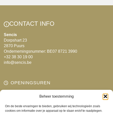
CONTACT INFO
Sencis
Dorpshart 23
2870 Puurs
Ondernemingsnummer: BE07 8721 3990
+32 38 30 19 00
info@sencis.be
OPENINGSUREN
Maandag
Beheer toestemming
Gesloten
Dinsdag
10:00 - 18:00
Om de beste ervaringen te bieden, gebruiken wij technologieën zoals
Woensdag
10:00 - 18:00
cookies om informatie over je apparaat op te slaan en/of te raadplegen.