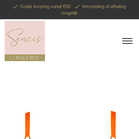
Gratis levering vanaf €50
Verzending of afhaling
mogelijk