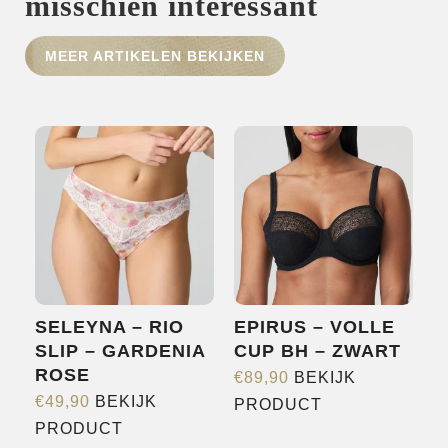
misschien interessant
HOME
MEER ARTIKELEN BEKIJKEN
SHOP
OVER ONS
MERKEN
NIEUWS
CONTACT
SELEYNA – RIO
EPIRUS – VOLLE
SLIP – GARDENIA
CUP BH – ZWART
ROSE
€
89,90
BEKIJK
Dit
€
49,90
BEKIJK
PRODUCT
Dit
product
PRODUCT