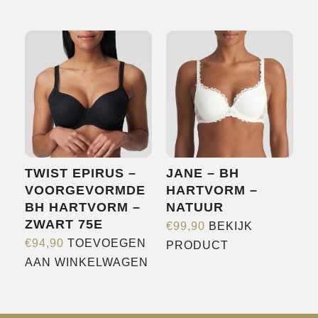
product
heeft
heeft
meerdere
meerdere
variaties.
variaties.
Deze
Deze
optie
optie
kan
kan
gekozen
gekozen
worden
worden
op
TWIST EPIRUS –
JANE – BH
op
de
VOORGEVORMDE
HARTVORM –
de
productpagina
BH HARTVORM –
NATUUR
productpagina
ZWART 75E
€
99,90
BEKIJK
Dit
€
94,90
TOEVOEGEN
PRODUCT
product
AAN WINKELWAGEN
heeft
meerdere