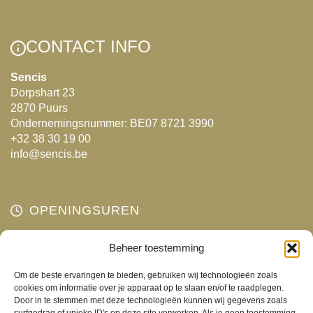
variaties.
Deze
optie
CONTACT INFO
kan
gekozen
Sencis
Dorpshart 23
worden
2870 Puurs
op
Ondernemingsnummer: BE07 8721 3990
de
+32 38 30 19 00
productpagina
info@sencis.be
OPENINGSUREN
Maandag
Beheer toestemming
Gesloten
Dinsdag
10:00 - 18:00
Om de beste ervaringen te bieden, gebruiken wij technologieën zoals
Woensdag
10:00 - 18:00
cookies om informatie over je apparaat op te slaan en/of te raadplegen.
Door in te stemmen met deze technologieën kunnen wij gegevens zoals
Donderdag
10:00 - 18:00