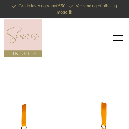
Gratis levering vanaf €50
Verzending of afhaling
mogelijk