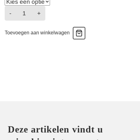
Lovelace
-
+
-
Volle
Toevoegen aan winkelwagen
Cup
Bh
-
Evening
Blue
aantal
Deze artikelen vindt u