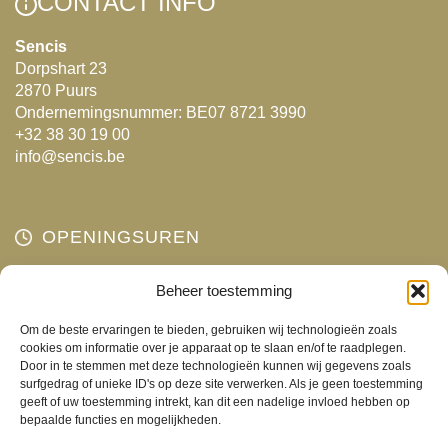
CONTACT INFO
gekozen
Sencis
worden
Dorpshart 23
op
2870 Puurs
de
Ondernemingsnummer: BE07 8721 3990
productpagina
+32 38 30 19 00
info@sencis.be
OPENINGSUREN
Maandag
Beheer toestemming
Gesloten
Dinsdag
10:00 - 18:00
Om de beste ervaringen te bieden, gebruiken wij technologieën zoals
Woensdag
10:00 - 18:00
cookies om informatie over je apparaat op te slaan en/of te raadplegen.
Door in te stemmen met deze technologieën kunnen wij gegevens zoals
Donderdag
10:00 - 18:00
surfgedrag of unieke ID's op deze site verwerken. Als je geen toestemming
Vrijdag
10:00 - 18:00
geeft of uw toestemming intrekt, kan dit een nadelige invloed hebben op
bepaalde functies en mogelijkheden.
Zaterdag
10:00 - 17:00