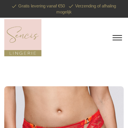
Gratis levering vanaf €50
Verzending of afhaling
mogelijk