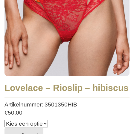
Lovelace – Rioslip – hibiscus
Artikelnummer: 3501350HIB
€
50,00
Lovelace