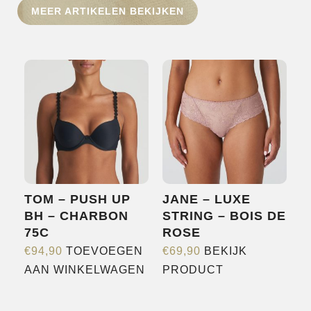
HOME
MEER ARTIKELEN BEKIJKEN
SHOP
OVER ONS
MERKEN
NIEUWS
CONTACT
TOM – PUSH UP
JANE – LUXE
BH – CHARBON
STRING – BOIS DE
75C
ROSE
€
94,90
TOEVOEGEN
€
69,90
BEKIJK
Dit
AAN WINKELWAGEN
PRODUCT
product
heeft