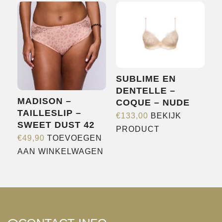
meerdere
variaties.
Deze
optie
kan
gekozen
SUBLIME EN
worden
DENTELLE –
MADISON –
COQUE – NUDE
op
TAILLESLIP –
de
€
133,00
BEKIJK
SWEET DUST 42
Dit
productpagina
PRODUCT
€
49,90
TOEVOEGEN
product
AAN WINKELWAGEN
heeft
meerdere
variaties.
Deze
optie
kan