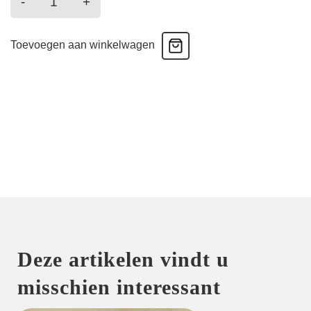
-
+
-
Rioslip
Toevoegen aan winkelwagen
-
hibiscus
aantal
Deze artikelen vindt u
misschien interessant