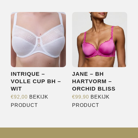
product
heeft
heeft
meerdere
meerdere
variaties.
variaties.
Deze
Deze
optie
optie
kan
kan
gekozen
gekozen
worden
worden
op
INTRIQUE –
JANE – BH
op
de
VOLLE CUP BH –
HARTVORM –
de
productpagina
WIT
ORCHID BLISS
productpagina
€
92,00
BEKIJK
€
99,90
BEKIJK
Dit
Dit
PRODUCT
PRODUCT
product
product
heeft
heeft
meerdere
meerdere
variaties.
variaties.