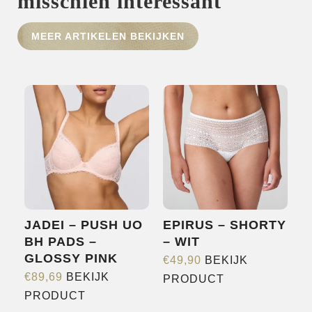
misschien interessant
HOME
MEER ARTIKELEN BEKIJKEN
SHOP
OVER ONS
MERKEN
NIEUWS
CONTACT
JADEI – PUSH UO
EPIRUS – SHORTY
BH PADS –
– WIT
GLOSSY PINK
€
49,90
BEKIJK
Dit
€
89,69
BEKIJK
PRODUCT
Dit
product
PRODUCT