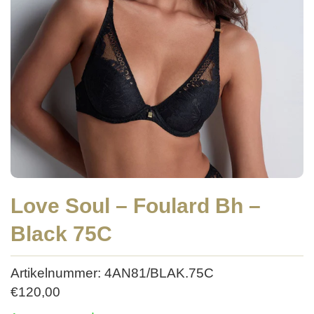
Love Soul – Foulard Bh –
Black 75C
Artikelnummer: 4AN81/BLAK.75C
€
120,00