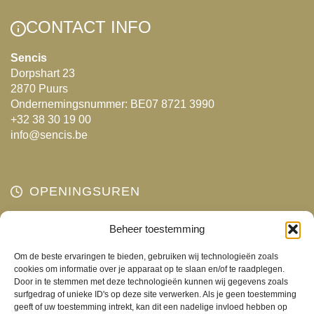
Deze
Deze
CONTACT INFO
optie
optie
kan
kan
Sencis
Dorpshart 23
gekozen
gekozen
2870 Puurs
worden
worden
Ondernemingsnummer: BE07 8721 3990
op
op
+32 38 30 19 00
de
de
info@sencis.be
productpagina
productpagina
OPENINGSUREN
Maandag
Beheer toestemming
Gesloten
Dinsdag
10:00 - 18:00
Om de beste ervaringen te bieden, gebruiken wij technologieën zoals
Woensdag
10:00 - 18:00
cookies om informatie over je apparaat op te slaan en/of te raadplegen.
Door in te stemmen met deze technologieën kunnen wij gegevens zoals
Donderdag
10:00 - 18:00
surfgedrag of unieke ID's op deze site verwerken. Als je geen toestemming
Vrijdag
10:00 - 18:00
geeft of uw toestemming intrekt, kan dit een nadelige invloed hebben op