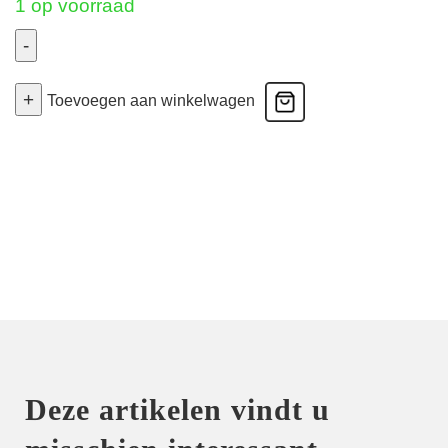
1 op voorraad
-
Love
+
Soul
Toevoegen aan winkelwagen
-
Foulard
Bh
-
Black
75C
aantal
Deze artikelen vindt u