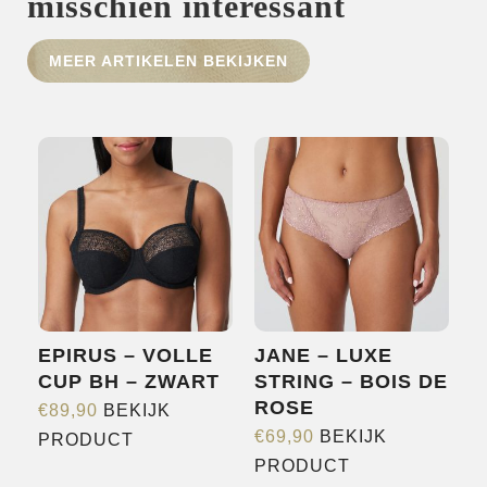
misschien interessant
HOME
MEER ARTIKELEN BEKIJKEN
SHOP
OVER ONS
MERKEN
NIEUWS
CONTACT
EPIRUS – VOLLE
JANE – LUXE
CUP BH – ZWART
STRING – BOIS DE
ROSE
€
89,90
BEKIJK
Dit
€
69,90
BEKIJK
PRODUCT
Dit
product
PRODUCT