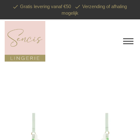
Gratis levering vanaf €50
Verzending of afhaling
mogelijk