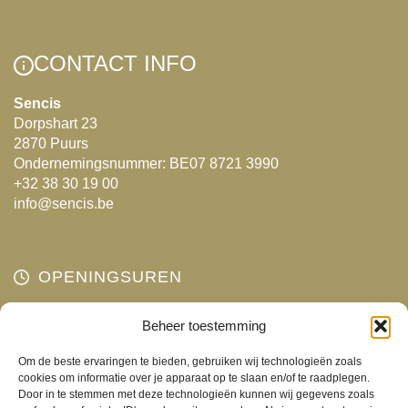
CONTACT INFO
Sencis
Dorpshart 23
2870 Puurs
Ondernemingsnummer: BE07 8721 3990
+32 38 30 19 00
info@sencis.be
OPENINGSUREN
Maandag
Beheer toestemming
Gesloten
Dinsdag
10:00 - 18:00
Om de beste ervaringen te bieden, gebruiken wij technologieën zoals
Woensdag
10:00 - 18:00
cookies om informatie over je apparaat op te slaan en/of te raadplegen.
Door in te stemmen met deze technologieën kunnen wij gegevens zoals
Donderdag
10:00 - 18:00