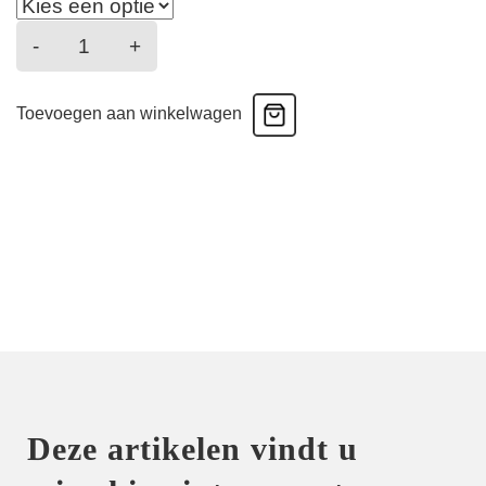
Libertine
-
+
en
fleurs
Toevoegen aan winkelwagen
-
Glamour
bh
-
nature
libertine
aantal
Deze artikelen vindt u