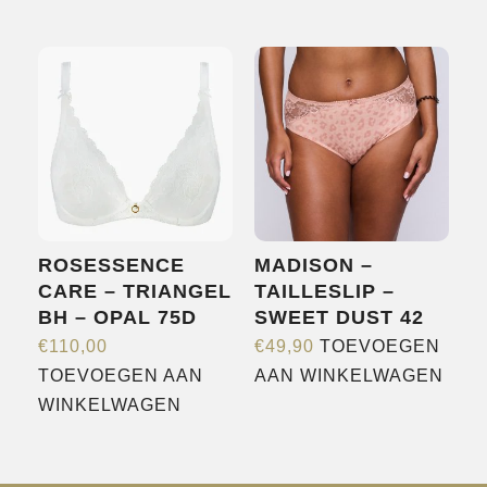
product
heeft
heeft
meerdere
meerdere
variaties.
variaties.
Deze
Deze
optie
optie
kan
kan
gekozen
gekozen
worden
worden
op
ROSESSENCE
MADISON –
op
de
CARE – TRIANGEL
TAILLESLIP –
de
productpagina
BH – OPAL 75D
SWEET DUST 42
productpagina
€
110,00
€
49,90
TOEVOEGEN
TOEVOEGEN AAN
AAN WINKELWAGEN
WINKELWAGEN