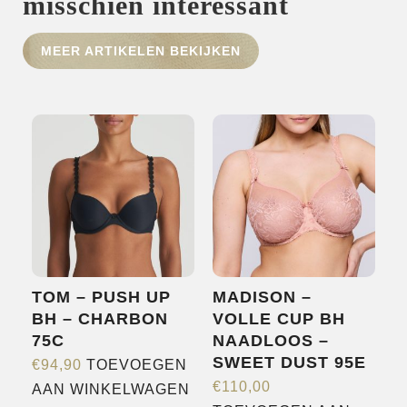
misschien interessant
MEER ARTIKELEN BEKIJKEN
HOME
SHOP
OVER ONS
MERKEN
NIEUWS
CONTACT
TOM – PUSH UP
MADISON –
BH – CHARBON
VOLLE CUP BH
75C
NAADLOOS –
SWEET DUST 95E
€
94,90
TOEVOEGEN
€
110,00
AAN WINKELWAGEN