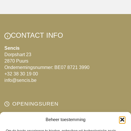
variaties.
Deze
optie
kan
CONTACT INFO
gekozen
worden
Sencis
op
Dorpshart 23
de
2870 Puurs
productpagina
Ondernemingsnummer: BE07 8721 3990
+32 38 30 19 00
info@sencis.be
OPENINGSUREN
Maandag
Beheer toestemming
Gesloten
Dinsdag
10:00 - 18:00