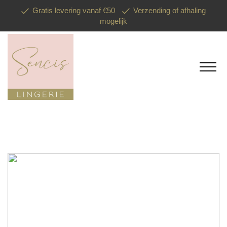
Gratis levering vanaf €50
Verzending of afhaling
mogelijk