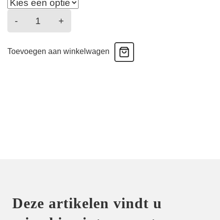
Knokke
-
+
-
Strapless
Toevoegen aan winkelwagen
Bh
-
Natuur
aantal
Deze artikelen vindt u