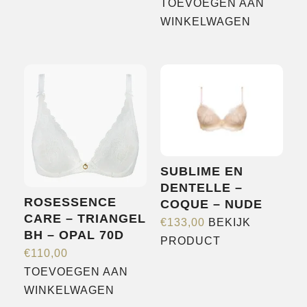
TOEVOEGEN AAN
WINKELWAGEN
SUBLIME EN
DENTELLE –
ROSESSENCE
COQUE – NUDE
CARE – TRIANGEL
€
133,00
BEKIJK
BH – OPAL 70D
Dit
PRODUCT
€
110,00
product
TOEVOEGEN AAN
heeft
WINKELWAGEN
meerdere