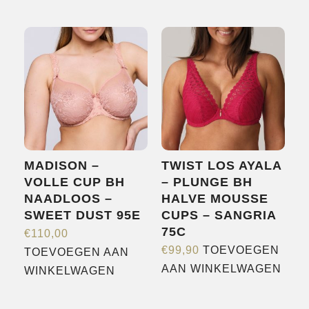
product
heeft
meerdere
variaties.
Deze
optie
kan
gekozen
worden
MADISON –
TWIST LOS AYALA
op
VOLLE CUP BH
– PLUNGE BH
de
NAADLOOS –
HALVE MOUSSE
productpagina
SWEET DUST 95E
CUPS – SANGRIA
75C
€
110,00
€
99,90
TOEVOEGEN
TOEVOEGEN AAN
AAN WINKELWAGEN
WINKELWAGEN