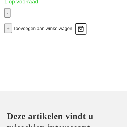
1 op voorraad
-
Jane
+
-
Toevoegen aan winkelwagen
Body
-
Bois
De
Rose
85B
aantal
Deze artikelen vindt u