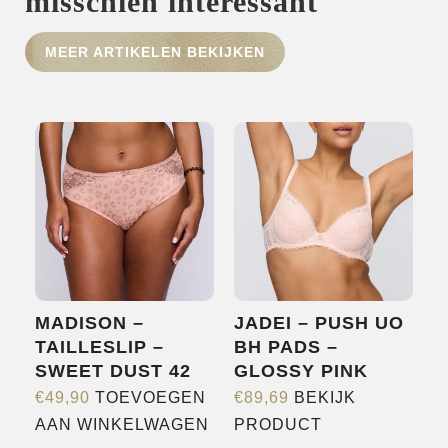
misschien interessant
HOME
MEER ARTIKELEN BEKIJKEN
SHOP
OVER ONS
MERKEN
NIEUWS
CONTACT
MADISON –
JADEI – PUSH UO
TAILLESLIP –
BH PADS –
SWEET DUST 42
GLOSSY PINK
€
49,90
TOEVOEGEN
€
89,69
BEKIJK
Dit
AAN WINKELWAGEN
PRODUCT