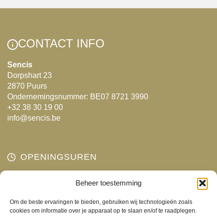
CONTACT INFO
Sencis
Dorpshart 23
2870 Puurs
Ondernemingsnummer: BE07 8721 3990
+32 38 30 19 00
info@sencis.be
OPENINGSUREN
Maandag
Beheer toestemming
Gesloten
Dinsdag
10:00 - 18:00
Om de beste ervaringen te bieden, gebruiken wij technologieën zoals
Woensdag
10:00 - 18:00
cookies om informatie over je apparaat op te slaan en/of te raadplegen.