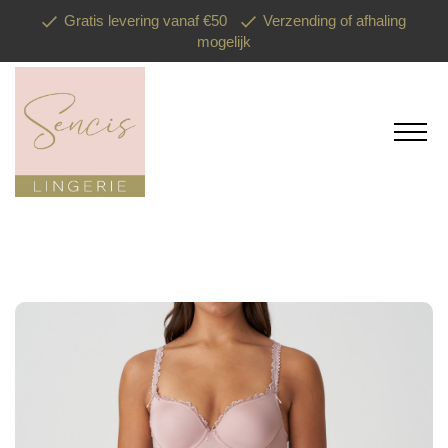
Gratis levering vanaf €50
Verzending of afhaling
mogelijk