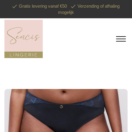
Gratis levering vanaf €50
Verzending of afhaling
mogelijk