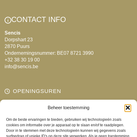
Deze
optie
kan
CONTACT INFO
gekozen
Sencis
worden
Dorpshart 23
op
2870 Puurs
de
Ondernemingsnummer: BE07 8721 3990
productpagina
+32 38 30 19 00
info@sencis.be
OPENINGSUREN
Maandag
Beheer toestemming
Gesloten
Dinsdag
10:00 - 18:00
Om de beste ervaringen te bieden, gebruiken wij technologieën zoals
Woensdag
10:00 - 18:00
cookies om informatie over je apparaat op te slaan en/of te raadplegen.
Door in te stemmen met deze technologieën kunnen wij gegevens zoals
Donderdag
10:00 - 18:00
surfgedrag of unieke ID's op deze site verwerken. Als je geen toestemming