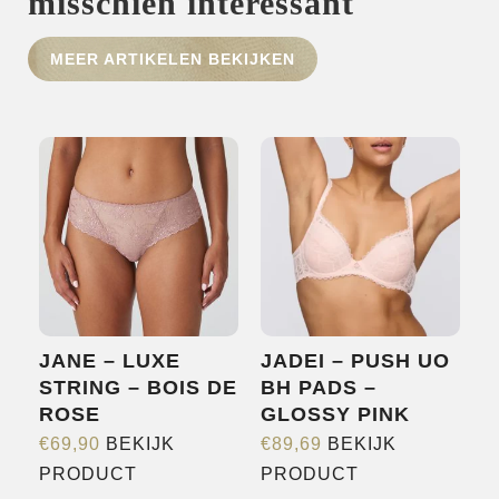
misschien interessant
HOME
MEER ARTIKELEN BEKIJKEN
SHOP
OVER ONS
MERKEN
NIEUWS
CONTACT
JANE – LUXE
JADEI – PUSH UO
STRING – BOIS DE
BH PADS –
ROSE
GLOSSY PINK
€
69,90
BEKIJK
€
89,69
BEKIJK
Dit
Dit
PRODUCT
PRODUCT