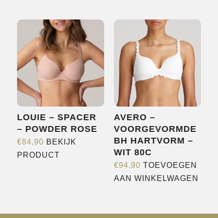
product
product
heeft
heeft
meerdere
meerdere
variaties.
variaties.
Deze
Deze
optie
optie
kan
kan
gekozen
gekozen
worden
worden
LOUIE – SPACER
AVERO –
op
op
– POWDER ROSE
VOORGEVORMDE
de
de
BH HARTVORM –
€
84,90
BEKIJK
productpagina
productpagina
WIT 80C
Dit
PRODUCT
€
94,90
TOEVOEGEN
product
AAN WINKELWAGEN
heeft
meerdere
variaties.