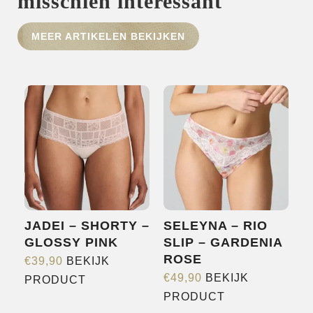
misschien interessant
HOME
MEER ARTIKELEN BEKIJKEN
SHOP
OVER ONS
MERKEN
NIEUWS
CONTACT
JADEI – SHORTY –
SELEYNA – RIO
GLOSSY PINK
SLIP – GARDENIA
ROSE
€
39,90
BEKIJK
Dit
€
49,90
BEKIJK
PRODUCT
Dit
product
PRODUCT