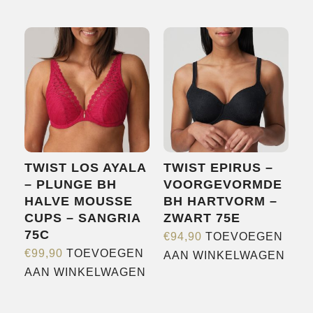
product
heeft
heeft
meerdere
meerdere
variaties.
variaties.
Deze
Deze
optie
optie
kan
kan
gekozen
gekozen
worden
worden
op
TWIST LOS AYALA
TWIST EPIRUS –
op
de
– PLUNGE BH
VOORGEVORMDE
de
productpagina
HALVE MOUSSE
BH HARTVORM –
productpagina
CUPS – SANGRIA
ZWART 75E
75C
€
94,90
TOEVOEGEN
€
99,90
TOEVOEGEN
AAN WINKELWAGEN
AAN WINKELWAGEN