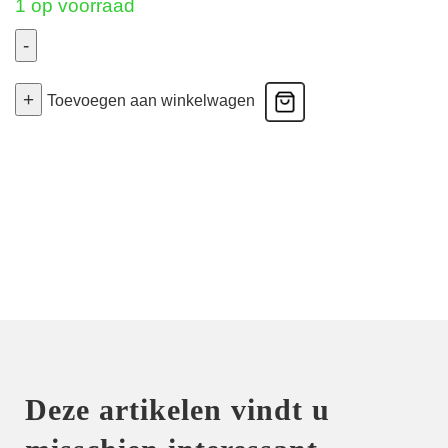
1 op voorraad
-
Intrique
+
-
Toevoegen aan winkelwagen
Hoge
Slip
-
Zwart
50
aantal
Deze artikelen vindt u