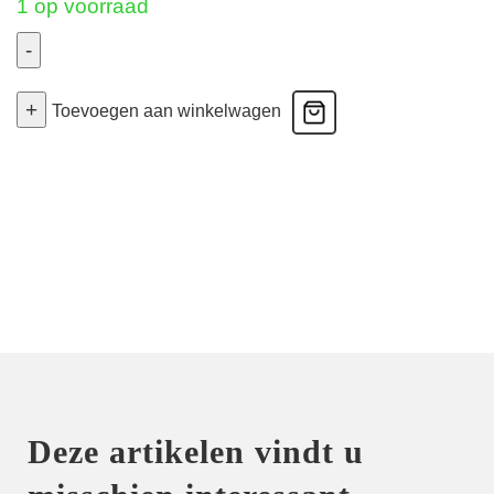
1 op voorraad
-
Intrique
+
-
Toevoegen aan winkelwagen
Hoge
Slip
-
Zwart
40
aantal
Deze artikelen vindt u