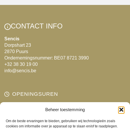
CONTACT INFO
Sencis
Dorpshart 23
2870 Puurs
Ondernemingsnummer: BE07 8721 3990
+32 38 30 19 00
info@sencis.be
OPENINGSUREN
Maandag
Beheer toestemming
Gesloten
Dinsdag
10:00 - 18:00
Om de beste ervaringen te bieden, gebruiken wij technologieën zoals
Woensdag
10:00 - 18:00
cookies om informatie over je apparaat op te slaan en/of te raadplegen.