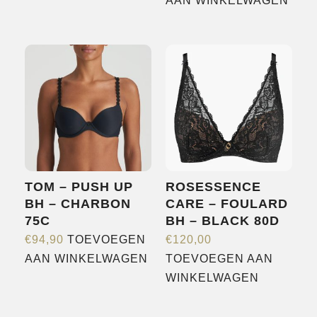
product
AAN WINKELWAGEN
heeft
meerdere
variaties.
Deze
optie
kan
gekozen
worden
op
TOM – PUSH UP
ROSESSENCE
de
BH – CHARBON
CARE – FOULARD
productpagina
75C
BH – BLACK 80D
€
94,90
TOEVOEGEN
€
120,00
AAN WINKELWAGEN
TOEVOEGEN AAN
WINKELWAGEN