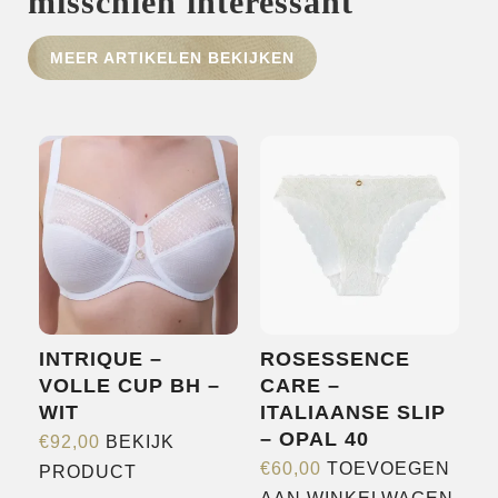
misschien interessant
HOME
MEER ARTIKELEN BEKIJKEN
SHOP
OVER ONS
MERKEN
NIEUWS
CONTACT
INTRIQUE –
ROSESSENCE
VOLLE CUP BH –
CARE –
WIT
ITALIAANSE SLIP
– OPAL 40
€
92,00
BEKIJK
Dit
€
60,00
TOEVOEGEN
PRODUCT