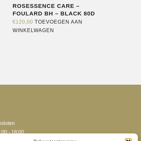
ROSESSENCE CARE –
FOULARD BH – BLACK 80D
€
120,00
TOEVOEGEN AAN
WINKELWAGEN
e
agina
sloten
:00 - 18:00
:00 - 18:00