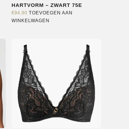
HARTVORM – ZWART 75E
€
94,90
TOEVOEGEN AAN
WINKELWAGEN
re
s.
n
pagina