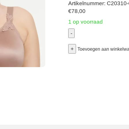
Artikelnummer: C20310
€
78,00
1 op voorraad
-
Hedona
+
-
Toevoegen aan winkelw
Volle
Cup
Bh
-
Burned
Pink
95B
aantal