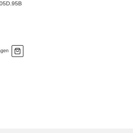
-05D.95B
agen