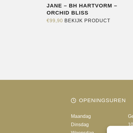
JANE – BH HARTVORM –
ORCHID BLISS
Dit
€
99,90
BEKIJK PRODUCT
product
heeft
meerder
variaties.
Deze
optie
kan
gekozen
worden
op
OPENINGSUREN
de
productp
Maandag
Ge
Dinsdag
10
Woensdag
10