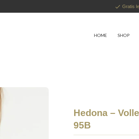
Gratis l
HOME
SHOP
Hedona – Voll
95B