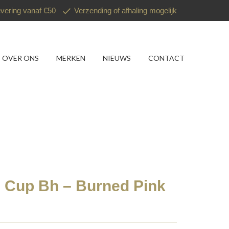
evering vanaf €50
Verzending of afhaling mogelijk
OVER ONS
MERKEN
NIEUWS
CONTACT
e Cup Bh – Burned Pink