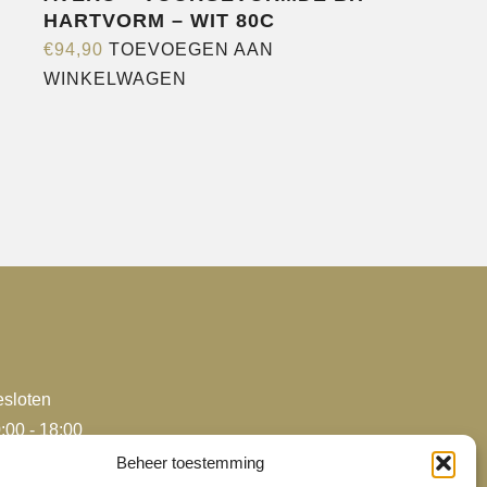
HARTVORM – WIT 80C
€
94,90
TOEVOEGEN AAN
WINKELWAGEN
e
agina
sloten
:00 - 18:00
:00 - 18:00
Beheer toestemming