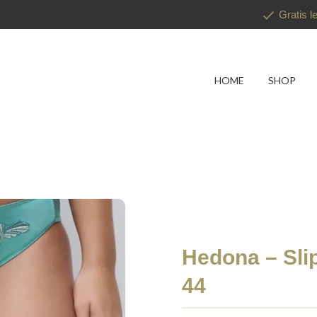
Gratis l
HOME
SHOP
Hedona – Sli
44