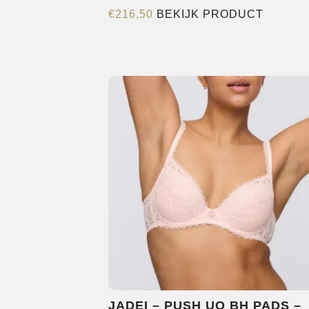
Dit
€
216,50
BEKIJK PRODUCT
product
heeft
meerde
variatie
Deze
optie
kan
gekoze
worden
op
de
product
JADEI – PUSH UO BH PADS –