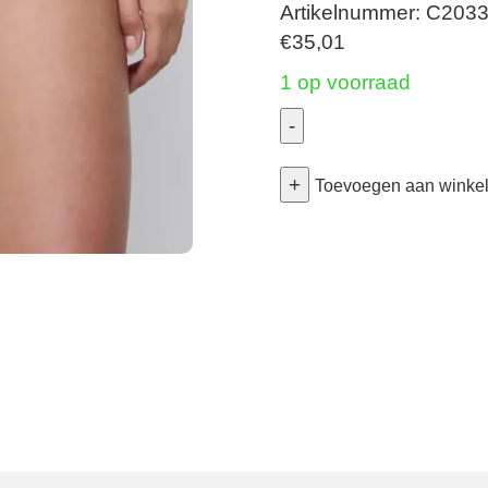
Artikelnummer: C203
€
35,01
1 op voorraad
-
Hedona
+
-
Toevoegen aan winke
Slip
-
New
Peacock
Lurex
44
aantal