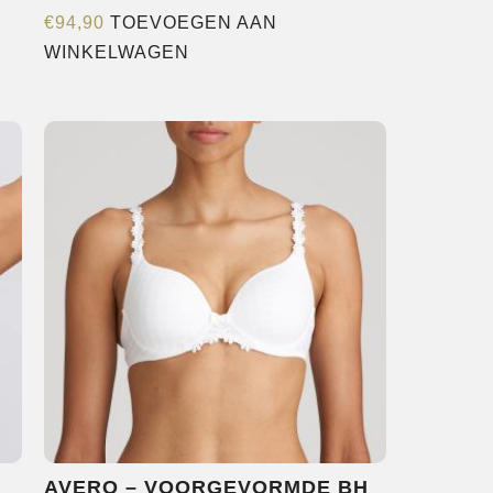
€
94,90
TOEVOEGEN AAN
WINKELWAGEN
re
s.
n
pagina
AVERO – VOORGEVORMDE BH