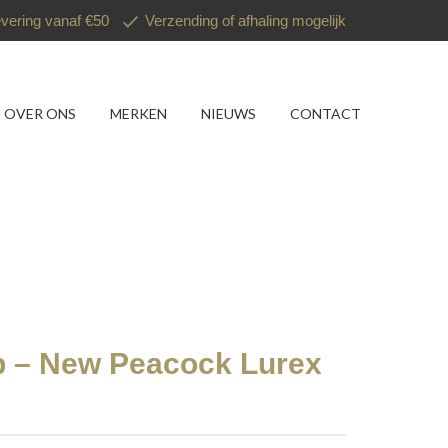
evering vanaf €50
Verzending of afhaling mogelijk
OVER ONS
MERKEN
NIEUWS
CONTACT
p – New Peacock Lurex