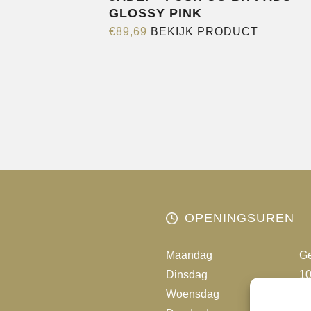
GLOSSY PINK
Dit
€
89,69
BEKIJK PRODUCT
product
heeft
meerder
variaties.
Deze
optie
kan
gekozen
worden
op
OPENINGSUREN
de
productp
Maandag
Ge
Dinsdag
10
Woensdag
10