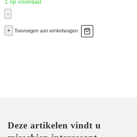
1 op voorraad
-
Hedona
+
-
Toevoegen aan winkelwagen
Slip
-
New
Peacock
Lurex
40
aantal
Deze artikelen vindt u