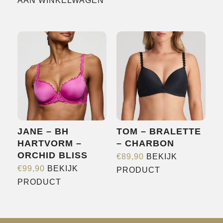
AAN WINKELWAGEN
heeft
meerdere
variaties.
Deze
optie
kan
gekozen
worden
op
de
JANE – BH
TOM – BRALETTE
productpagina
HARTVORM –
– CHARBON
ORCHID BLISS
€
89,90
BEKIJK
Dit
€
99,90
BEKIJK
PRODUCT
Dit
product
PRODUCT
product
heeft
heeft
meerdere
meerdere
variaties.