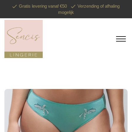
Gratis levering vanaf €50
Verzending of afhaling
mogelijk