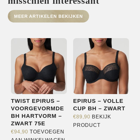
misschien interessant
HOME
MEER ARTIKELEN BEKIJKEN
SHOP
OVER ONS
MERKEN
NIEUWS
CONTACT
TWIST EPIRUS –
EPIRUS – VOLLE
VOORGEVORMDE
CUP BH – ZWART
BH HARTVORM –
€
89,90
BEKIJK
ZWART 75E
Dit
PRODUCT
€
94,90
TOEVOEGEN
product