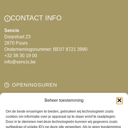
variaties.
Deze
Deze
optie
CONTACT INFO
optie
kan
kan
gekozen
Sencis
Dorpshart 23
gekozen
worden
2870 Puurs
worden
op
Ondernemingsnummer: BE07 8721 3990
op
de
+32 38 30 19 00
de
productpagina
info@sencis.be
productpagina
OPENINGSUREN
Maandag
Beheer toestemming
Gesloten
Dinsdag
10:00 - 18:00
Om de beste ervaringen te bieden, gebruiken wij technologieën zoals
Woensdag
10:00 - 18:00
cookies om informatie over je apparaat op te slaan en/of te raadplegen.
Door in te stemmen met deze technologieën kunnen wij gegevens zoals
Donderdag
10:00 - 18:00
surfgedrag of unieke ID's op deze site verwerken. Als je geen toestemming