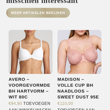
misschien interessant
MEER ARTIKELEN BEKIJKEN
HOME
SHOP
OVER ONS
MERKEN
NIEUWS
CONTACT
AVERO –
MADISON –
VOORGEVORMDE
VOLLE CUP BH
BH HARTVORM –
NAADLOOS –
WIT 80C
SWEET DUST 95E
€
94,90
TOEVOEGEN
€
110,00