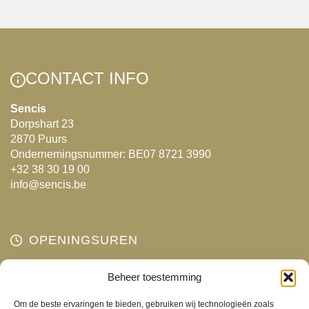
meerdere
variaties.
Deze
optie
CONTACT INFO
kan
gekozen
Sencis
Dorpshart 23
worden
2870 Puurs
op
Ondernemingsnummer: BE07 8721 3990
de
+32 38 30 19 00
productpagina
info@sencis.be
OPENINGSUREN
Maandag
Beheer toestemming
Gesloten
Dinsdag
10:00 - 18:00
Om de beste ervaringen te bieden, gebruiken wij technologieën zoals