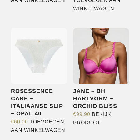
AAN WINKELWAGEN
TOEVOEGEN AAN
WINKELWAGEN
ROSESSENCE
JANE – BH
CARE –
HARTVORM –
ITALIAANSE SLIP
ORCHID BLISS
– OPAL 40
€
99,90
BEKIJK
Dit
€
60,00
TOEVOEGEN
PRODUCT
product
AAN WINKELWAGEN
heeft