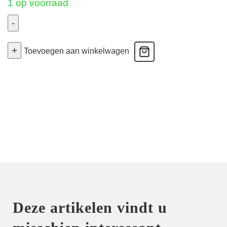
1 op voorraad
-
Hedona
+
-
Toevoegen aan winkelwagen
Slip
-
Burned
Pink
42
aantal
Deze artikelen vindt u