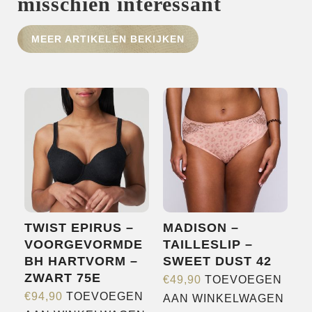
misschien interessant
HOME
MEER ARTIKELEN BEKIJKEN
SHOP
OVER ONS
MERKEN
NIEUWS
CONTACT
TWIST EPIRUS –
MADISON –
VOORGEVORMDE
TAILLESLIP –
BH HARTVORM –
SWEET DUST 42
ZWART 75E
€
49,90
TOEVOEGEN
€
94,90
TOEVOEGEN
AAN WINKELWAGEN