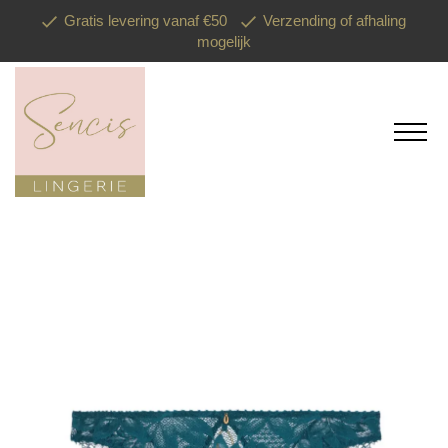
Gratis levering vanaf €50
Verzending of afhaling
mogelijk