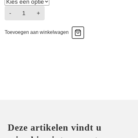
Flawless
-
+
love
-
Toevoegen aan winkelwagen
Italiaanse
slip
-
Dragonfly
aantal
Deze artikelen vindt u