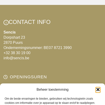
CONTACT INFO
Sencis
Dorpshart 23
2870 Puurs
Ondernemingsnummer: BE07 8721 3990
+32 38 30 19 00
info@sencis.be
OPENINGSUREN
Maandag
Beheer toestemming
Gesloten
Dinsdag
10:00 - 18:00
Om de beste ervaringen te bieden, gebruiken wij technologieën zoals
Woensdag
10:00 - 18:00
cookies om informatie over je apparaat op te slaan en/of te raadplegen.