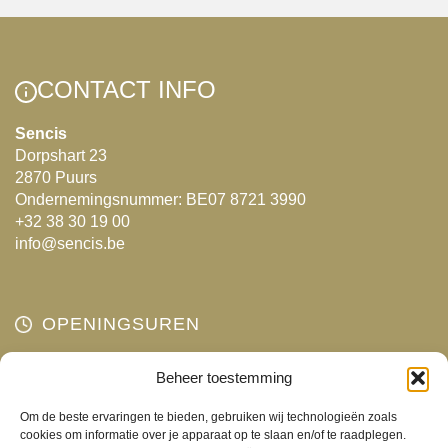
variaties.
Deze
optie
kan
CONTACT INFO
gekozen
Sencis
worden
Dorpshart 23
op
2870 Puurs
de
Ondernemingsnummer: BE07 8721 3990
productpagina
+32 38 30 19 00
info@sencis.be
OPENINGSUREN
Maandag
Beheer toestemming
Gesloten
Dinsdag
10:00 - 18:00
Om de beste ervaringen te bieden, gebruiken wij technologieën zoals
Woensdag
10:00 - 18:00
cookies om informatie over je apparaat op te slaan en/of te raadplegen.