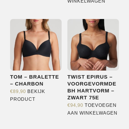
WINKELWAGEN
TOM – BRALETTE
TWIST EPIRUS –
– CHARBON
VOORGEVORMDE
BH HARTVORM –
€
89,90
BEKIJK
ZWART 75E
Dit
PRODUCT
€
94,90
TOEVOEGEN
product
AAN WINKELWAGEN
heeft
meerdere