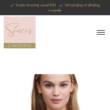
Gratis levering vanaf €50
Verzending of afhaling
mogelijk