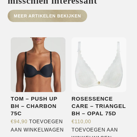
misschien interessant
HOME
MEER ARTIKELEN BEKIJKEN
SHOP
OVER ONS
MERKEN
NIEUWS
CONTACT
TOM – PUSH UP
ROSESSENCE
BH – CHARBON
CARE – TRIANGEL
75C
BH – OPAL 75D
€
94,90
TOEVOEGEN
€
110,00
AAN WINKELWAGEN
TOEVOEGEN AAN