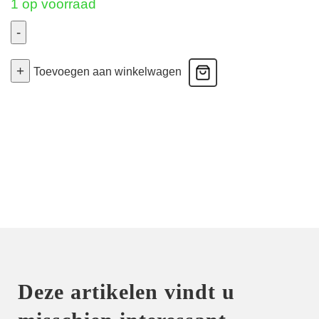
1 op voorraad
-
Every
+
Curve
Toevoegen aan winkelwagen
-
Volle
Bh
Gevuld
-
Aubergine
85F
aantal
Deze artikelen vindt u