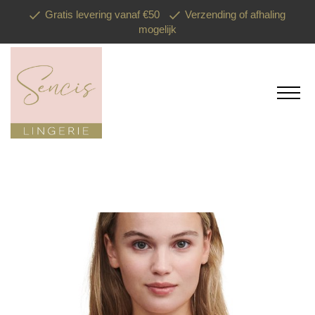
Gratis levering vanaf €50
Verzending of afhaling
mogelijk