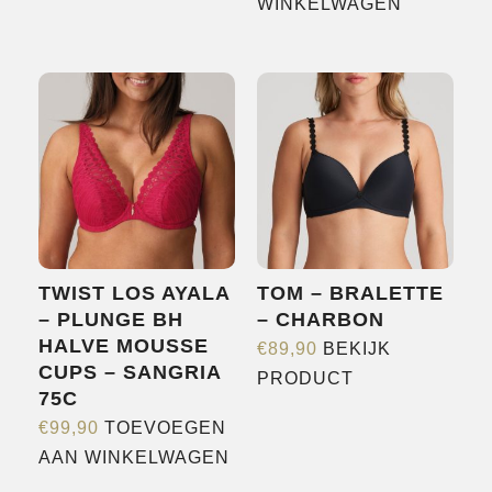
product
WINKELWAGEN
heeft
meerdere
variaties.
Deze
optie
kan
gekozen
worden
op
TWIST LOS AYALA
TOM – BRALETTE
de
– PLUNGE BH
– CHARBON
productpagina
HALVE MOUSSE
€
89,90
BEKIJK
CUPS – SANGRIA
Dit
PRODUCT
75C
product
€
99,90
TOEVOEGEN
heeft
AAN WINKELWAGEN
meerdere