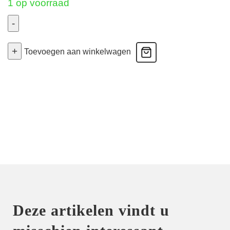
1 op voorraad
-
Every
+
Curve
Toevoegen aan winkelwagen
-
Volle
Bh
Gevuld
-
Aubergine
80E
aantal
Deze artikelen vindt u