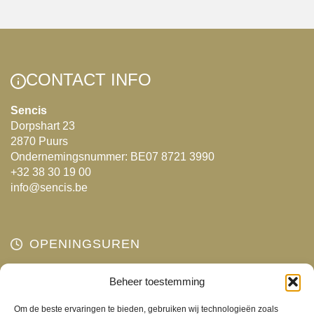
variaties.
Deze
optie
kan
CONTACT INFO
gekozen
worden
Sencis
op
Dorpshart 23
de
2870 Puurs
productpagina
Ondernemingsnummer: BE07 8721 3990
+32 38 30 19 00
info@sencis.be
OPENINGSUREN
Maandag
Beheer toestemming
Gesloten
Dinsdag
10:00 - 18:00
Om de beste ervaringen te bieden, gebruiken wij technologieën zoals