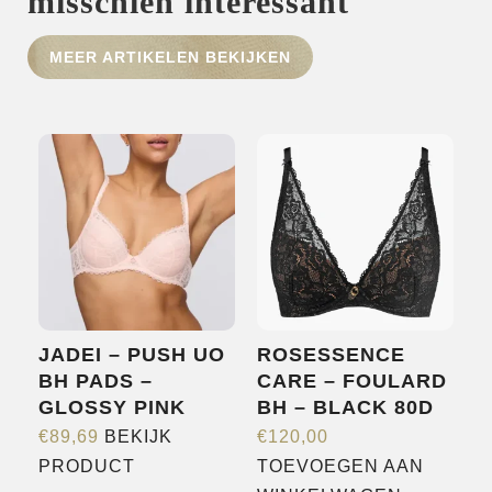
misschien interessant
MEER ARTIKELEN BEKIJKEN
HOME
SHOP
OVER ONS
MERKEN
NIEUWS
CONTACT
JADEI – PUSH UO
ROSESSENCE
BH PADS –
CARE – FOULARD
GLOSSY PINK
BH – BLACK 80D
€
89,69
BEKIJK
€
120,00
Dit
PRODUCT
TOEVOEGEN AAN