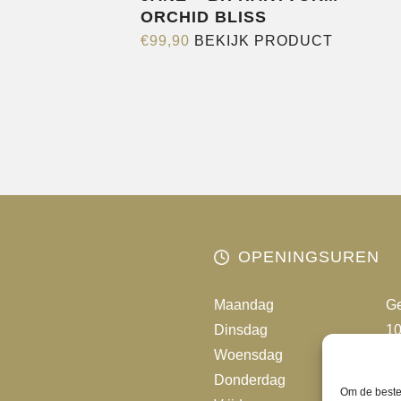
ORCHID BLISS
Dit
€
99,90
BEKIJK PRODUCT
product
heeft
meerder
variaties.
Deze
optie
kan
gekozen
worden
OPENINGSUREN
op
de
Maandag
Ge
productp
Dinsdag
10
Woensdag
10
Donderdag
10
Om de beste 