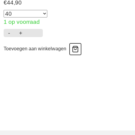
€
44,90
1 op voorraad
-
+
Epirus
-
Toevoegen aan winkelwagen
Shorty
-
Zwart
aantal