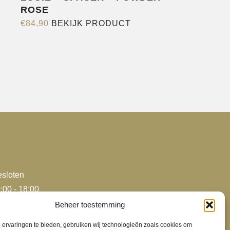
ROSE
Dit
€
84,90
BEKIJK PRODUCT
product
heeft
e
meerdere
variaties.
Deze
optie
kan
gekozen
worden
op
de
sloten
agina
productpagina
:00 - 18:00
:00 - 18:00
Beheer toestemming
:00 - 18:00
ervaringen te bieden, gebruiken wij technologieën zoals cookies om